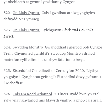
yr ohebiaeth at gwmni yswiriant y Cyngor.
322.
Un Llais Cymru.
Cais i gwblhau arolwg ynghylch
defnyddio'r Gymraeg.
323.
Un Llais Cymru.
Cylchgrawn
Clerk and Councils
Direct
.
324.
Swyddog Monitro
Gwahoddiad i glercod pob Cyngor
Tref a Chymuned gwrdd â'r Swyddog Monitro i drafod
materion cyffredinol ac unrhyw faterion o bwys.
325.
Eisteddfod Genedlaethol Ceredigion 2020.
Llythyr
yn gofyn i Gynghorau gefnogi'r Eisteddfod drwy gyfrannu
i'w choffrau.
326.
Cais am Rodd Ariannol
Y Tincer. Bydd hwn yn cael
sylw yng nghyfarfod mis Mawrth ynghyd â phob cais arall.