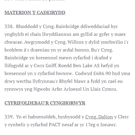
MATERION Y CADEIRYDD
338. Rhoddodd y Cyng. Bainbridge ddiweddariad byr
ynghylch ei chais llwyddiannus am gyllid ar gyfer y maes
chwarae. Awgrymodd y Cyng. Willcox y dylid ymchwilio i'r
broblem â'r draeniau yn yr ardal honno. Bu'r Cyng.
Bainbridge yn bresennol mewn cyfarfod i drafod y
llifogydd ar y Cwrs Golff. Roedd Ben Lake AS hefyd yn
bresennol yn y cyfarfod hwnnw. Codwyd £686.90 hyd yma
drwy werthu llyfrynnau'r Rhyfel Mawr a fydd yn cael eu
cynnwys yng Ngwobr Arfer Arloesol Un Llais Cymru.
CYFRIFOLDEBAU'R CYNGHORWYR
339. Yn ei habsenoldeb, hysbysodd y
Cyng. Dalton
y Clerc
y cynhelir y cyfarfod PACT nesaf ar yr 17eg o Ionawr.