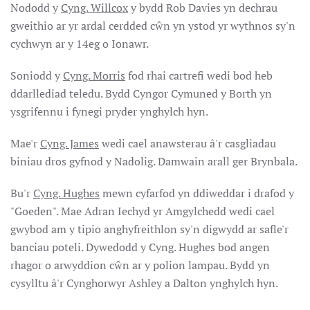
Nododd y
Cyng. Willcox
y bydd Rob Davies yn dechrau
gweithio ar yr ardal cerdded cŵn yn ystod yr wythnos sy'n
cychwyn ar y 14eg o Ionawr.
Soniodd y
Cyng. Morris
fod rhai cartrefi wedi bod heb
ddarllediad teledu. Bydd Cyngor Cymuned y Borth yn
ysgrifennu i fynegi pryder ynghylch hyn.
Mae'r
Cyng. James
wedi cael anawsterau â'r casgliadau
biniau dros gyfnod y Nadolig. Damwain arall ger Brynbala.
Bu'r
Cyng. Hughes
mewn cyfarfod yn ddiweddar i drafod y
"Goeden". Mae Adran Iechyd yr Amgylchedd wedi cael
gwybod am y tipio anghyfreithlon sy'n digwydd ar safle'r
banciau poteli. Dywedodd y Cyng. Hughes bod angen
rhagor o arwyddion cŵn ar y polion lampau. Bydd yn
cysylltu â'r Cynghorwyr Ashley a Dalton ynghylch hyn.