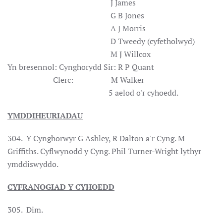
J James
G B Jones
A J Morris
D Tweedy (cyfetholwyd)
M J Willcox
Yn bresennol: Cynghorydd Sir: R P Quant
Clerc: M Walker
5 aelod o'r cyhoedd.
YMDDIHEURIADAU
304. Y Cynghorwyr G Ashley, R Dalton a'r Cyng. M
Griffiths. Cyflwynodd y Cyng. Phil Turner-Wright lythyr
ymddiswyddo.
CYFRANOGIAD Y CYHOEDD
305. Dim.