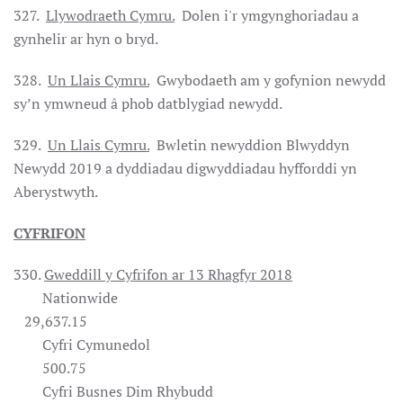
327.
Llywodraeth Cymru.
Dolen i'r ymgynghoriadau a
gynhelir ar hyn o bryd.
328.
Un Llais Cymru.
Gwybodaeth am y gofynion newydd
sy’n ymwneud â phob datblygiad newydd.
329.
Un Llais Cymru.
Bwletin newyddion Blwyddyn
Newydd 2019 a dyddiadau digwyddiadau hyfforddi yn
Aberystwyth.
CYFRIFON
330.
Gweddill y Cyfrifon ar 13 Rhagfyr 2018
Nationwide
29,637.15
Cyfri Cymunedol
500.75
Cyfri Busnes Dim Rhybudd