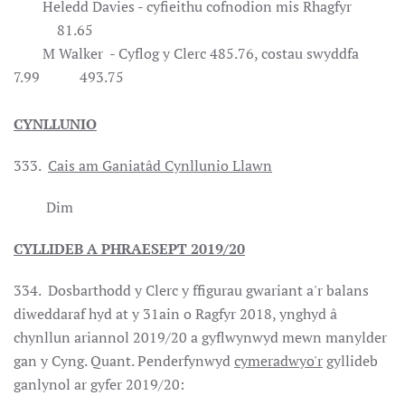
Heledd Davies - cyfieithu cofnodion mis Rhagfyr
81.65
M Walker - Cyflog y Clerc 485.76, costau swyddfa
7.99 493.75
CYNLLUNIO
333.
Cais am Ganiatâd Cynllunio Llawn
Dim
CYLLIDEB A PHRAESEPT 2019/20
334. Dosbarthodd y Clerc y ffigurau gwariant a'r balans
diweddaraf hyd at y 31ain o Ragfyr 2018, ynghyd â
chynllun ariannol 2019/20 a gyflwynwyd mewn manylder
gan y Cyng. Quant. Penderfynwyd
cymeradwyo'r
gyllideb
ganlynol ar gyfer 2019/20: