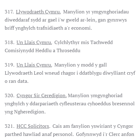
317.
Llywodraeth Cymru.
Manylion yr ymgynghoriadau
diweddaraf sydd ar gael i'w gweld ar-lein, gan gynnwys
briff ynghylch trafnidiaeth a'r economi.
318.
Un Llais Cymru.
Cylchlythyr mis Tachwedd
Comisiynydd Heddlu a Throseddu
319.
Un Llais Cymru.
Manylion y modd y gall
Llywodraeth Leol wneud rhagor i ddatblygu diwylliant cryf
o ran data.
320.
Cyngor Sir Ceredigion.
Manylion ymgynghoriad
ynghylch y ddarpariaeth cyfleusterau cyhoeddus bresennol
yng Ngheredigion.
321.
HCC Solicitors
. Cais am fanylion yswiriant y Cyngor
parthed hawliad anaf personol. Gofynnwyd i'r Clerc anfon