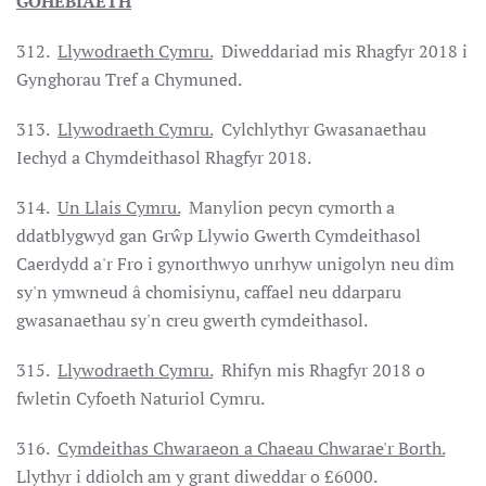
GOHEBIAETH
312.
Llywodraeth Cymru.
Diweddariad mis Rhagfyr 2018 i
Gynghorau Tref a Chymuned.
313.
Llywodraeth Cymru.
Cylchlythyr Gwasanaethau
Iechyd a Chymdeithasol Rhagfyr 2018.
314.
Un Llais Cymru.
Manylion pecyn cymorth a
ddatblygwyd gan Grŵp Llywio Gwerth Cymdeithasol
Caerdydd a'r Fro i gynorthwyo unrhyw unigolyn neu dîm
sy'n ymwneud â chomisiynu, caffael neu ddarparu
gwasanaethau sy'n creu gwerth cymdeithasol.
315.
Llywodraeth Cymru.
Rhifyn mis Rhagfyr 2018 o
fwletin Cyfoeth Naturiol Cymru.
316.
Cymdeithas Chwaraeon a Chaeau Chwarae'r Borth.
Llythyr i ddiolch am y grant diweddar o £6000.