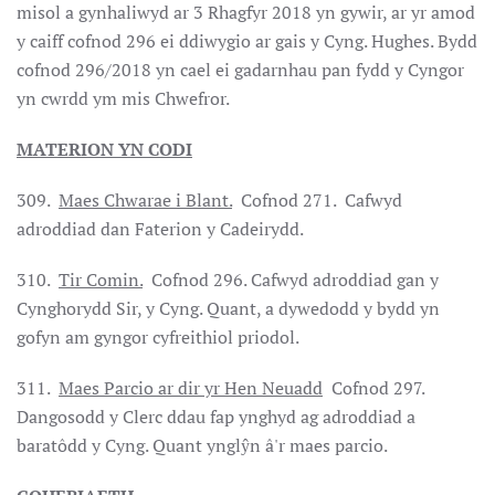
misol a gynhaliwyd ar 3 Rhagfyr 2018 yn gywir, ar yr amod
y caiff cofnod 296 ei ddiwygio ar gais y Cyng. Hughes. Bydd
cofnod 296/2018 yn cael ei gadarnhau pan fydd y Cyngor
yn cwrdd ym mis Chwefror.
MATERION YN CODI
309.
Maes Chwarae i Blant.
Cofnod 271. Cafwyd
adroddiad dan Faterion y Cadeirydd.
310.
Tir Comin.
Cofnod 296. Cafwyd adroddiad gan y
Cynghorydd Sir, y Cyng. Quant, a dywedodd y bydd yn
gofyn am gyngor cyfreithiol priodol.
311.
Maes Parcio ar dir yr Hen Neuadd
Cofnod 297.
Dangosodd y Clerc ddau fap ynghyd ag adroddiad a
baratôdd y Cyng. Quant ynglŷn â'r maes parcio.