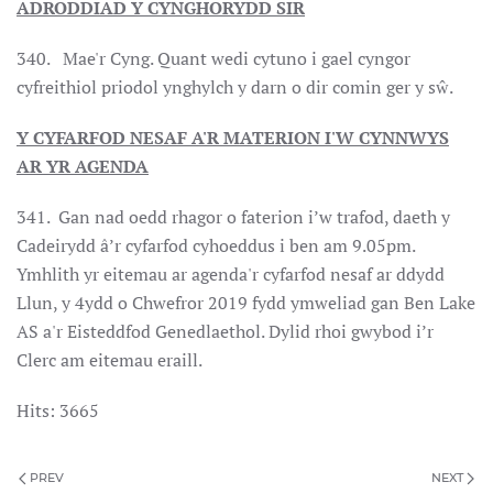
ADRODDIAD Y CYNGHORYDD SIR
340. Mae'r Cyng. Quant wedi cytuno i gael cyngor
cyfreithiol priodol ynghylch y darn o dir comin ger y sŵ.
Y CYFARFOD NESAF A'R MATERION I'W CYNNWYS
AR YR AGENDA
341. Gan nad oedd rhagor o faterion i’w trafod, daeth y
Cadeirydd â’r cyfarfod cyhoeddus i ben am 9.05pm.
Ymhlith yr eitemau ar agenda'r cyfarfod nesaf ar ddydd
Llun, y 4ydd o Chwefror 2019 fydd ymweliad gan Ben Lake
AS a'r Eisteddfod Genedlaethol. Dylid rhoi gwybod i’r
Clerc am eitemau eraill.
Hits: 3665
PREV
NEXT