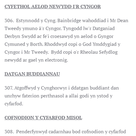
CYFETHOL AELOD NEWYDD I'R CYNGOR
306. Estynnodd y Cyng. Bainbridge wahoddiad i Mr Dean
Tweedy ymuno â'r Cyngor. Tyngodd lw'r Datganiad
Derbyn Swydd ac fe'i croesawyd yn aelod o Gyngor
Cymuned y Borth. Rhoddwyd copi o God Ymddygiad y
Cyngor i Mr Tweedy. Bydd copi o'r Rheolau Sefydlog
newydd ar gael yn electronig.
DATGAN BUDDIANNAU
307. Atgoffwyd y Cynghorwyr i ddatgan buddiant dan
unrhyw faterion perthnasol a allai godi yn ystod y
cyfarfod.
COFNODION Y CYFARFOD MISOL
308. Penderfynwyd cadarnhau bod cofnodion y cyfarfod