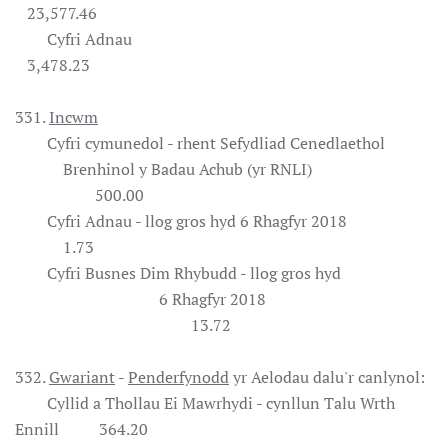
23,577.46
Cyfri Adnau
3,478.23
331.
Incwm
Cyfri cymunedol - rhent Sefydliad Cenedlaethol
Brenhinol y Badau Achub (yr RNLI)
500.00
Cyfri Adnau - llog gros hyd 6 Rhagfyr 2018
1.73
Cyfri Busnes Dim Rhybudd - llog gros hyd
6 Rhagfyr 2018
13.72
332.
Gwariant
-
Penderfynodd
yr Aelodau dalu'r canlynol:
Cyllid a Thollau Ei Mawrhydi - cynllun Talu Wrth
Ennill 364.20