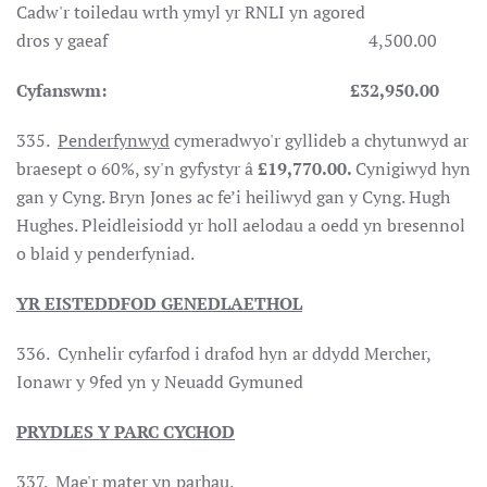
Cadw'r toiledau wrth ymyl yr RNLI yn agored
dros y gaeaf 4,500.00
Cyfanswm: £32,950.00
335.
Penderfynwyd
cymeradwyo'r gyllideb a chytunwyd ar
braesept o 60%, sy'n gyfystyr â
£19,770.00.
Cynigiwyd hyn
gan y Cyng. Bryn Jones ac fe’i heiliwyd gan y Cyng. Hugh
Hughes. Pleidleisiodd yr holl aelodau a oedd yn bresennol
o blaid y penderfyniad.
YR EISTEDDFOD GENEDLAETHOL
336. Cynhelir cyfarfod i drafod hyn ar ddydd Mercher,
Ionawr y 9fed yn y Neuadd Gymuned
PRYDLES Y PARC CYCHOD
337. Mae'r mater yn parhau.