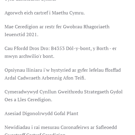
Agorwch eich cartref i Maethu Cymru.
Mae Ceredigion ar restr fer Gwobrau Rhagoriaeth
Ieuenctid 2021.
Cau Ffordd Dros Dro: B4353 Dôl-y-bont, y Borth - er
mwyn archwilio'r bont.
Opsiynau lliniaru i'w hystyried ar gyfer lefelau ffosffad
Ardal Cadwraeth Arbennig Afon Teifi.
Cymeradwywyd Cynllun Gweithredu Strategaeth Gydol
Oes a Lles Ceredigion.
Asesiad Digonolrwydd Gofal Plant
Newidiadau i rai mesurau Coronafeirws ar Safleoedd