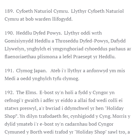
189. Cyfoeth Naturiol Cymru. Llythyr Cyfoeth Naturiol
Cymru at bob warden llifogydd.
190. Heddlu Dyfed Powys. Llythyr oddi wrth
Gomisiynydd Heddlu a Throseddu Dyfed-Powys, Dafydd
Llywelyn, ynghylch ei ymgynghoriad cyhoeddus parhaus ar
flaenoriaethau plismona a lefel Praesept yr Heddlu.
191. Clymog Japan. Ateb i'r llythyr a anfonwyd ym mis
Medi a oedd ynghylch tyfu clymog.
192. The Elms. E-bost sy'n holi a fydd y Cyngor yn
cefnogi'r gwaith i adfer yr eiddo a allai fod wedi colli ei
statws preswyl, a'r bwriad i ddymchwel yr hen "Holiday
Shop”. Yn dilyn trafodaeth fer, cynhigiodd y Cyng. Morris y
dylid ymateb i'r e-bost sy'n cadarnhau bod Cyngor
Cymuned y Borth wedi trafod yr "Holiday Shop" sawl tro, a