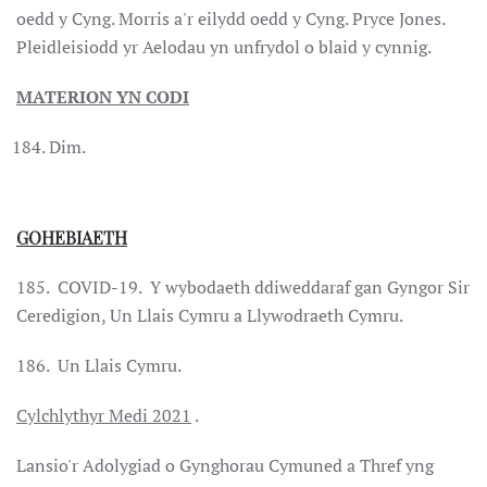
oedd y Cyng. Morris a'r eilydd oedd y Cyng. Pryce Jones.
Pleidleisiodd yr Aelodau yn unfrydol o blaid y cynnig.
MATERION YN CODI
Dim.
GOHEBIAETH
185. COVID-19. Y wybodaeth ddiweddaraf gan Gyngor Sir
Ceredigion, Un Llais Cymru a Llywodraeth Cymru.
186. Un Llais Cymru.
Cylchlythyr Medi 2021
.
Lansio'r Adolygiad o Gynghorau Cymuned a Thref yng