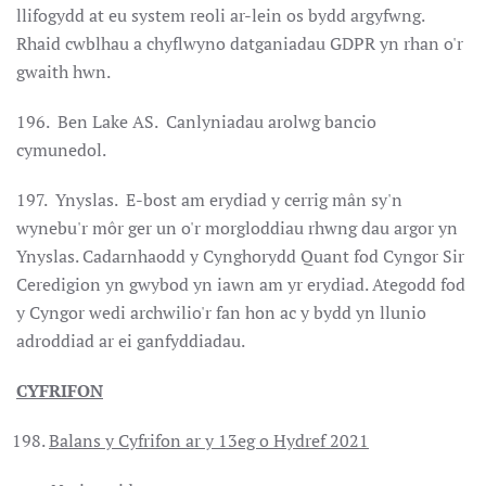
llifogydd at eu system reoli ar-lein os bydd argyfwng.
Rhaid cwblhau a chyflwyno datganiadau GDPR yn rhan o'r
gwaith hwn.
196. Ben Lake AS. Canlyniadau arolwg bancio
cymunedol.
197. Ynyslas. E-bost am erydiad y cerrig mân sy'n
wynebu'r môr ger un o'r morgloddiau rhwng dau argor yn
Ynyslas. Cadarnhaodd y Cynghorydd Quant fod Cyngor Sir
Ceredigion yn gwybod yn iawn am yr erydiad. Ategodd fod
y Cyngor wedi archwilio'r fan hon ac y bydd yn llunio
adroddiad ar ei ganfyddiadau.
CYFRIFON
Balans y Cyfrifon ar y 13eg o Hydref 2021