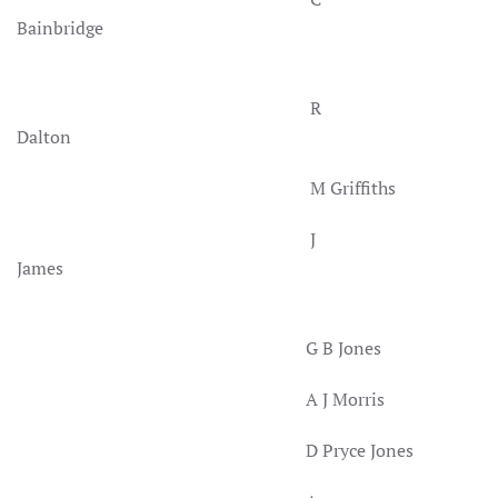
Bainbridge
R
Dalton
M Griffiths
J
James
G B Jones
A J Morris
D Pryce Jones