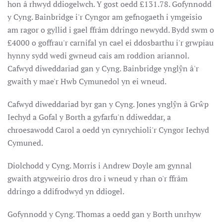
hon â rhwyd ddiogelwch. Y gost oedd £131.78. Gofynnodd
y Cyng. Bainbridge i'r Cyngor am gefnogaeth i ymgeisio
am ragor o gyllid i gael ffrâm ddringo newydd. Bydd swm o
£4000 o goffrau'r carnifal yn cael ei ddosbarthu i'r grwpiau
hynny sydd wedi gwneud cais am roddion ariannol.
Cafwyd diweddariad gan y Cyng. Bainbridge ynglŷn â'r
gwaith y mae'r Hwb Cymunedol yn ei wneud.
Cafwyd diweddariad byr gan y Cyng. Jones ynglŷn â Grŵp
Iechyd a Gofal y Borth a gyfarfu'n ddiweddar, a
chroesawodd Carol a oedd yn cynrychioli'r Cyngor Iechyd
Cymuned.
Diolchodd y Cyng. Morris i Andrew Doyle am gynnal
gwaith atgyweirio dros dro i wneud y rhan o'r ffrâm
ddringo a ddifrodwyd yn ddiogel.
Gofynnodd y Cyng. Thomas a oedd gan y Borth unrhyw