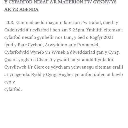
Y CYFARFOD NESAF A'R MATERION I'W CYNNWYS
AR YR AGENDA
208. Gan nad oedd rhagor o faterion i’w trafod, daeth y
Cadeirydd â’r cyfarfod i ben am 9.25pm. Ymhlith eitemau'r
cyfarfod nesaf a gynhelir nos Lun, y 6ed o Ragfyr 2021
fydd y Parc Cychod, Arwyddion ar y Promenâd,
Cyfarfodydd Wyneb yn Wyneb a diweddariad gan y Cyng.
Quant ynglŷn â Cham 3 y gwaith ar yr amddiffynfa fôr.
Cysylltwch â'r Clerc os ydych am ychwanegu eitemau eraill
at yr agenda. Bydd y Cyng. Hughes yn anfon dolen at bawb
cyn y
cyfarfod.