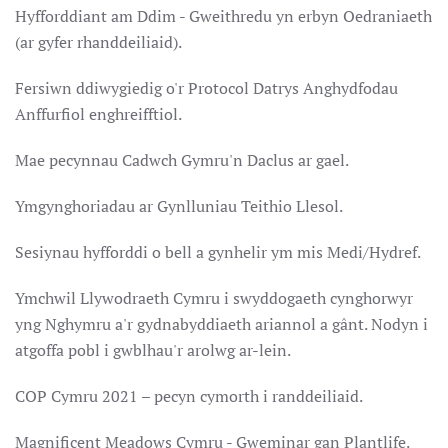
Hyfforddiant am Ddim - Gweithredu yn erbyn Oedraniaeth
(ar gyfer rhanddeiliaid).
Fersiwn ddiwygiedig o'r Protocol Datrys Anghydfodau
Anffurfiol enghreifftiol.
Mae pecynnau Cadwch Gymru'n Daclus ar gael.
Ymgynghoriadau ar Gynlluniau Teithio Llesol.
Sesiynau hyfforddi o bell a gynhelir ym mis Medi/Hydref.
Ymchwil Llywodraeth Cymru i swyddogaeth cynghorwyr
yng Nghymru a'r gydnabyddiaeth ariannol a gânt. Nodyn i
atgoffa pobl i gwblhau'r arolwg ar-lein.
COP Cymru 2021 – pecyn cymorth i randdeiliaid.
Magnificent Meadows Cymru - Gweminar gan Plantlife.