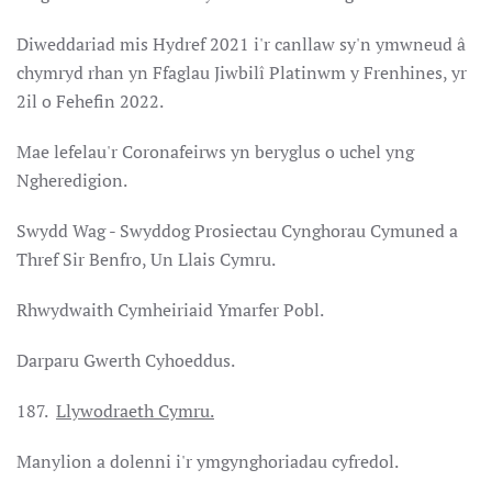
Diweddariad mis Hydref 2021 i'r canllaw sy'n ymwneud â
chymryd rhan yn Ffaglau Jiwbilî Platinwm y Frenhines, yr
2il o Fehefin 2022.
Mae lefelau'r Coronafeirws yn beryglus o uchel yng
Ngheredigion.
Swydd Wag - Swyddog Prosiectau Cynghorau Cymuned a
Thref Sir Benfro, Un Llais Cymru.
Rhwydwaith Cymheiriaid Ymarfer Pobl.
Darparu Gwerth Cyhoeddus.
187.
Llywodraeth Cymru.
Manylion a dolenni i'r ymgynghoriadau cyfredol.