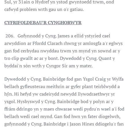
Sul, yr 31ain o Hydref yn ystod gwyntoedd trwm, ond
cafwyd problem wrth gau un o'r gatiau.
CYFRIFOLDEBAU'R CYNGHORWYR
206. Gofynnodd y Cyng. James a ellid ystyried cael
arwyddion ar Ffordd Clarach rhwng yr amlosgfa a'r eglwys
gan fod cerbydau nwyddau trwm yn mynd yn sownd ar y
tro clip gwallt ac ar y bont. Dywedodd y Cyng. Quant y
byddai'n sôn wrth y Cyngor Sir am y mater.
Dywedodd y Cyng. Bainbridge fod gan Ysgol Craig yr Wylfa
bellach gyfleusterau meithrin ar gyfer plant teirblwydd a
hŷn. Hi hefyd yw cadeirydd newydd llywodraethwyr yr
ysgol. Hysbyswyd y Cyng. Bainbridge bod y polyn ar y
ffrâm ddringo yn y maes chwarae wedi pydru'n wael a'i fod
bellach wedi cael mynd. Gan fod hwn yn fater diogelwch,
gofynnodd y Cyng. Bainbridge i Jason Hines ddiogelu'r fan