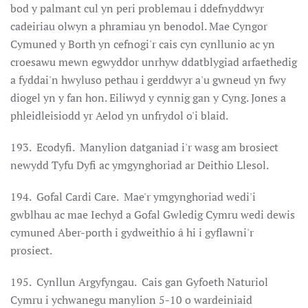
bod y palmant cul yn peri problemau i ddefnyddwyr
cadeiriau olwyn a phramiau yn benodol. Mae Cyngor
Cymuned y Borth yn cefnogi'r cais cyn cynllunio ac yn
croesawu mewn egwyddor unrhyw ddatblygiad arfaethedig
a fyddai'n hwyluso pethau i gerddwyr a'u gwneud yn fwy
diogel yn y fan hon. Eiliwyd y cynnig gan y Cyng. Jones a
phleidleisiodd yr Aelod yn unfrydol o'i blaid.
193. Ecodyfi. Manylion datganiad i'r wasg am brosiect
newydd Tyfu Dyfi ac ymgynghoriad ar Deithio Llesol.
194. Gofal Cardi Care. Mae'r ymgynghoriad wedi'i
gwblhau ac mae Iechyd a Gofal Gwledig Cymru wedi dewis
cymuned Aber-porth i gydweithio â hi i gyflawni'r
prosiect.
195. Cynllun Argyfyngau. Cais gan Gyfoeth Naturiol
Cymru i ychwanegu manylion 5-10 o wardeiniaid