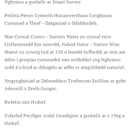
Nghymru a gynhelir ar Smart Survey.
Peilota Pecyn Cymorth Hunanwerthuso Cynghorau
Cymuned a Thref – Datganiad o Ddiddordeb.
Mae Cynnal Cymru – Sustain Wales yn cynnal cwrs
Llythrennedd Eco newydd, Nabod Natur – Nature Wise.
Maent yn cynnig hyd at 150 o leoedd hyfforddi ar-lein am
ddim i grwpiau cymunedol neu wirfoddol yng Nghymru
sydd â'u bryd ar ddiogelu ac adfer yr amgylchedd naturiol.
Ymgynghoriad ar Ddiweddaru Trothwyon Enillion ar gyfer
Adennill y Dreth Gyngor.
Bwletin mis Hydref.
Cyfarfod Pwyllgor Ardal Ceredigion a gynhelir ar y 19eg o
Hydref.