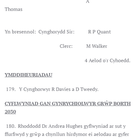
A
Thomas
Yn bresennol: Cynghorydd Sir: R P Quant
Clerc: M Walker
4 Aelod o'r Cyhoedd.
YMDDIHEURIADAU
179. Y Cynghorwyr R Davies a D Tweedy.
CYFLWYNIAD GAN GYNRYCHIOLWYR GRŴP BORTH
2030
180. Rhoddodd Dr Andrea Hughes gyflwyniad ar sut y
ffurfiwyd y grŵp a chynllun hirdymor ei aelodau ar gyfer