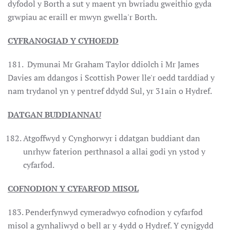
dyfodol y Borth a sut y maent yn bwriadu gweithio gyda
grwpiau ac eraill er mwyn gwella'r Borth.
CYFRANOGIAD Y CYHOEDD
181. Dymunai Mr Graham Taylor ddiolch i Mr James
Davies am ddangos i Scottish Power lle'r oedd tarddiad y
nam trydanol yn y pentref ddydd Sul, yr 31ain o Hydref.
DATGAN BUDDIANNAU
Atgoffwyd y Cynghorwyr i ddatgan buddiant dan
unrhyw faterion perthnasol a allai godi yn ystod y
cyfarfod.
COFNODION Y CYFARFOD MISOL
183. Penderfynwyd cymeradwyo cofnodion y cyfarfod
misol a gynhaliwyd o bell ar y 4ydd o Hydref. Y cynigydd