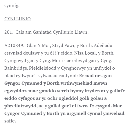
cynnig.
CYNLLUNIO
201. Cais am Ganiatâd Cynllunio Llawn.
A210849.
Glan Y Môr, Stryd Fawr, y Borth. Adeiladu
estyniad deulawr y tu ôl i'r eiddo. Nisa Local, y Borth.
Cynigiwyd gan y Cyng. Morris ac eiliwyd gan y Cyng.
Bainbridge. Pleidleisiodd y Cynghorwyr yn unfrydol o
blaid cyflwyno'r sylwadau canlynol:
Er nad oes gan
Gyngor Cymuned y Borth wrthwynebiad mewn
egwyddor, mae ganddo serch hynny bryderon y gallai'r
eiddo cyfagos ar yr ochr ogleddol golli golau a
phreifatrwydd, ac y gallai gael ei fwrw i'r cysgod. Mae
Cyngor Cymuned y Borth yn argymell cynnal ymweliad
safle.