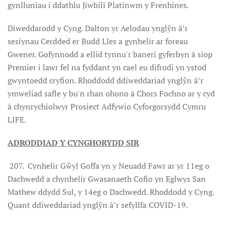
gynlluniau i ddathlu Jiwbilî Platinwm y Frenhines.
Diweddarodd y Cyng. Dalton yr Aelodau ynglŷn â’r
sesiynau Cerdded er Budd Lles a gynhelir ar foreau
Gwener. Gofynnodd a ellid tynnu'r baneri gyferbyn â siop
Premier i lawr fel na fyddant yn cael eu difrodi yn ystod
gwyntoedd cryfion. Rhoddodd ddiweddariad ynglŷn â’r
ymweliad safle y bu'n rhan ohono â Chors Fochno ar y cyd
â chynrychiolwyr Prosiect Adfywio Cyforgorsydd Cymru
LIFE.
ADRODDIAD Y CYNGHORYDD SIR
207. Cynhelir Gŵyl Goffa yn y Neuadd Fawr ar yr 11eg o
Dachwedd a chynhelir Gwasanaeth Cofio yn Eglwys San
Mathew ddydd Sul, y 14eg o Dachwedd. Rhoddodd y Cyng.
Quant ddiweddariad ynglŷn â’r sefyllfa COVID-19.