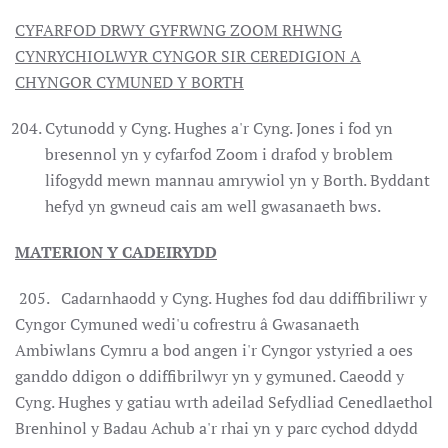
CYFARFOD DRWY GYFRWNG ZOOM RHWNG
CYNRYCHIOLWYR CYNGOR SIR CEREDIGION A
CHYNGOR CYMUNED Y BORTH
Cytunodd y Cyng. Hughes a'r Cyng. Jones i fod yn
bresennol yn y cyfarfod Zoom i drafod y broblem
lifogydd mewn mannau amrywiol yn y Borth. Byddant
hefyd yn gwneud cais am well gwasanaeth bws.
MATERION Y CADEIRYDD
205. Cadarnhaodd y Cyng. Hughes fod dau ddiffibriliwr y
Cyngor Cymuned wedi'u cofrestru â Gwasanaeth
Ambiwlans Cymru a bod angen i'r Cyngor ystyried a oes
ganddo ddigon o ddiffibrilwyr yn y gymuned. Caeodd y
Cyng. Hughes y gatiau wrth adeilad Sefydliad Cenedlaethol
Brenhinol y Badau Achub a'r rhai yn y parc cychod ddydd