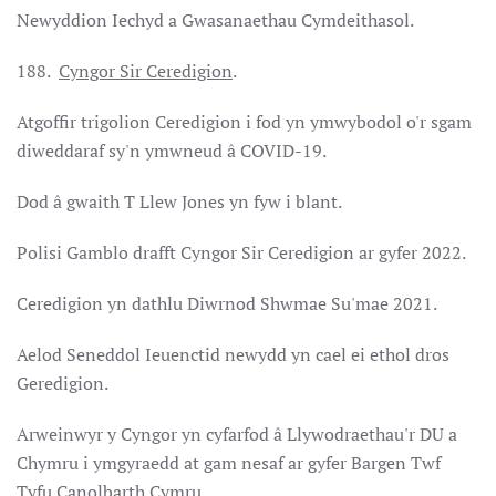
Newyddion Iechyd a Gwasanaethau Cymdeithasol.
188.
Cyngor Sir Ceredigion
.
Atgoffir trigolion Ceredigion i fod yn ymwybodol o'r sgam
diweddaraf sy'n ymwneud â COVID-19.
Dod â gwaith T Llew Jones yn fyw i blant.
Polisi Gamblo drafft Cyngor Sir Ceredigion ar gyfer 2022.
Ceredigion yn dathlu Diwrnod Shwmae Su'mae 2021.
Aelod Seneddol Ieuenctid newydd yn cael ei ethol dros
Geredigion.
Arweinwyr y Cyngor yn cyfarfod â Llywodraethau'r DU a
Chymru i ymgyraedd at gam nesaf ar gyfer Bargen Twf
Tyfu Canolbarth Cymru.