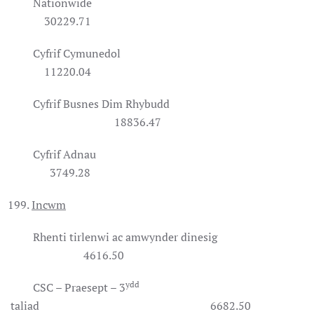
Nationwide
30229.71
Cyfrif Cymunedol
11220.04
Cyfrif Busnes Dim Rhybudd
18836.47
Cyfrif Adnau
3749.28
Incwm
Rhenti tirlenwi ac amwynder dinesig
4616.50
ydd
CSC – Praesept – 3
taliad 6682.50