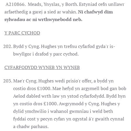
A210866. Meads, Ynyslas, y Borth. Estyniad cefn unllawr
arfaethedig a garej a sied ar wahân.
Ni chafwyd dim
sylwadau ac ni wrthwynebodd neb.
Y PARC CYCHOD
Bydd y Cyng. Hughes yn trefnu cyfarfod gyda'r is-
bwyllgor i drafod y parc cychod.
CYFARFODYDD WYNEB YN WYNEB
Mae'r Cyng. Hughes wedi prisio'r offer, a bydd yn
costio dros £1000. Mae hefyd yn argymell bod gan bob
Aelod dabled wrth law yn ystod cyfarfodydd. Bydd hyn
yn costio dros £1000. Awgrymodd y Cyng. Hughes y
dylid ymchwilio i wahanol gwmnïau i weld beth
fyddai cost y pecyn cyfan yn ogystal â'r gwaith cynnal
a chadw parhaus.