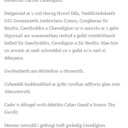
Gwastraff Cartref Ceredigion.
Datganiad ar y cyd rhwng Hywel Dda, Ymddiriedolaeth
GIG Gwasanaeth Ambiwlans Cymru, Cynghorau Sir
Benfro, Caerfyrddin a Cheredigion sy'n manylu ar y galw
digynsail am wasanaethau iechyd a gofal cymdeithasol
ledled Sir Gaerfyrddin, Ceredigion a Sir Benfro. Mae hyn
yn arwain at oedi sylweddol yn y gofal sy'n cael ei
ddarparu.
Gwybodaeth am ddyledion a chymorth.
Cyhoeddi buddsoddiad ar gyfer cynllun adfywio glan môr
Aberystwyth.
Cadw'n ddiogel wrth ddathlu Calan Gaeaf a Noson Tân
Gwyllt.
Menter newydd i gefnogi trefi gwledig Ceredigion.