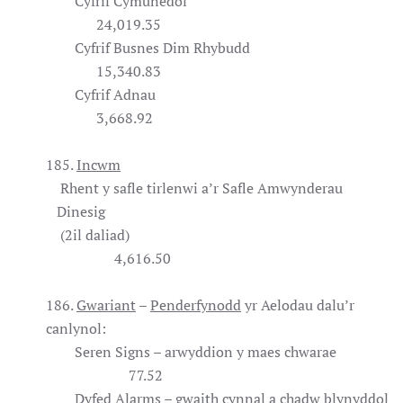
Cyfrif Cymunedol
24,019.35
Cyfrif Busnes Dim Rhybudd
15,340.83
Cyfrif Adnau
3,668.92
185.
Incwm
Rhent y safle tirlenwi a’r Safle Amwynderau
Dinesig
(2il daliad)
4,616.50
186.
Gwariant
–
Penderfynodd
yr Aelodau dalu’r
canlynol:
Seren Signs – arwyddion y maes chwarae
77.52
Dyfed Alarms – gwaith cynnal a chadw blynyddol