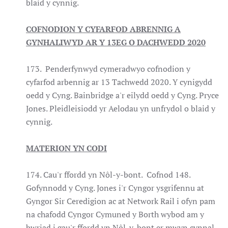
blaid y cynnig.
COFNODION Y CYFARFOD ABRENNIG A
GYNHALIWYD AR Y 13EG O DACHWEDD 2020
173. Penderfynwyd cymeradwyo cofnodion y
cyfarfod arbennig ar 13 Tachwedd 2020. Y cynigydd
oedd y Cyng. Bainbridge a'r eilydd oedd y Cyng. Pryce
Jones. Pleidleisiodd yr Aelodau yn unfrydol o blaid y
cynnig.
MATERION YN CODI
174. Cau'r ffordd yn Nôl-y-bont. Cofnod 148.
Gofynnodd y Cyng. Jones i'r Cyngor ysgrifennu at
Gyngor Sir Ceredigion ac at Network Rail i ofyn pam
na chafodd Cyngor Cymuned y Borth wybod am y
bwriad i gau'r ffordd yn Nôl-y-bont er mwyn cynnal