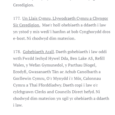
Ceredigion.
177.
Un Llais Cymru, Llywodraeth Cymru a Chyngor
Sir Ceredigion.
Mae'r holl ohebiaeth a ddaeth i law
yn ystod y mis wedi'i hanfon at bob Cynghorydd dros
e-bost. Ni chodwyd dim materion.
178.
Gohebiaeth Arall
. Daeth gohebiaeth i law oddi
wrth Fwrdd Iechyd Hywel Dda, Ben Lake AS, Refill
Wales, y Wefan Gymunedol, y Parthau Diogel,
Ecodyfi, Gwasanaeth Tân ac Achub Canolbarth a
Gorllewin Cymru, O'r Mynydd i'r Môr, Calonnau
Cymru a Thai Fforddiadwy. Daeth copi i law o'r
cylchgrawn Clerks and Councils Direct hefyd. Ni
chodwyd dim materion yn sgil yr ohebiaeth a ddaeth
i law.