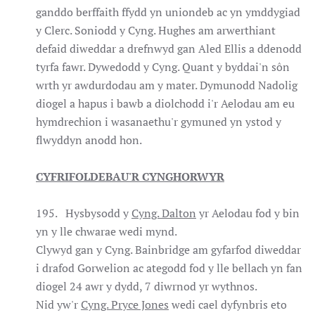
ganddo berffaith ffydd yn uniondeb ac yn ymddygiad
y Clerc. Soniodd y Cyng. Hughes am arwerthiant
defaid diweddar a drefnwyd gan Aled Ellis a ddenodd
tyrfa fawr. Dywedodd y Cyng. Quant y byddai'n sôn
wrth yr awdurdodau am y mater. Dymunodd Nadolig
diogel a hapus i bawb a diolchodd i'r Aelodau am eu
hymdrechion i wasanaethu'r gymuned yn ystod y
flwyddyn anodd hon.
CYFRIFOLDEBAU'R CYNGHORWYR
195. Hysbysodd y
Cyng. Dalton
yr Aelodau fod y bin
yn y lle chwarae wedi mynd.
Clywyd gan y Cyng. Bainbridge am gyfarfod diweddar
i drafod Gorwelion ac ategodd fod y lle bellach yn fan
diogel 24 awr y dydd, 7 diwrnod yr wythnos.
Nid yw'r
Cyng. Pryce Jones
wedi cael dyfynbris eto