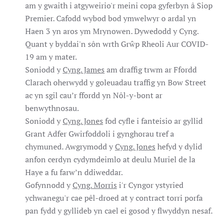
am y gwaith i atgyweirio'r meini copa gyferbyn â Siop
Premier. Cafodd wybod bod ymwelwyr o ardal yn
Haen 3 yn aros ym Mrynowen. Dywedodd y Cyng.
Quant y byddai'n sôn wrth Grŵp Rheoli Aur COVID-
19 am y mater.
Soniodd y
Cyng. James
am draffig trwm ar Ffordd
Clarach oherwydd y goleuadau traffig yn Bow Street
ac yn sgil cau’r ffordd yn Nôl-y-bont ar
benwythnosau.
Soniodd y
Cyng. Jones
fod cyfle i fanteisio ar gyllid
Grant Adfer Gwirfoddoli i gynghorau tref a
chymuned. Awgrymodd y
Cyng. Jones
hefyd y dylid
anfon cerdyn cydymdeimlo at deulu Muriel de la
Haye a fu farw’n ddiweddar.
Gofynnodd y
Cyng. Morris
i'r Cyngor ystyried
ychwanegu'r cae pêl-droed at y contract torri porfa
pan fydd y gyllideb yn cael ei gosod y flwyddyn nesaf.