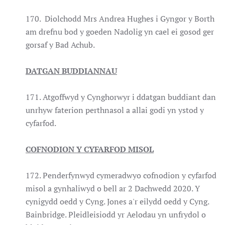
170. Diolchodd Mrs Andrea Hughes i Gyngor y Borth
am drefnu bod y goeden Nadolig yn cael ei gosod ger
gorsaf y Bad Achub.
DATGAN BUDDIANNAU
171. Atgoffwyd y Cynghorwyr i ddatgan buddiant dan
unrhyw faterion perthnasol a allai godi yn ystod y
cyfarfod.
COFNODION Y CYFARFOD MISOL
172. Penderfynwyd cymeradwyo cofnodion y cyfarfod
misol a gynhaliwyd o bell ar 2 Dachwedd 2020. Y
cynigydd oedd y Cyng. Jones a'r eilydd oedd y Cyng.
Bainbridge. Pleidleisiodd yr Aelodau yn unfrydol o