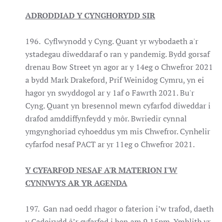
ADRODDIAD Y CYNGHORYDD SIR
196. Cyflwynodd y Cyng. Quant yr wybodaeth a'r
ystadegau diweddaraf o ran y pandemig. Bydd gorsaf
drenau Bow Street yn agor ar y 14eg o Chwefror 2021
a bydd Mark Drakeford, Prif Weinidog Cymru, yn ei
hagor yn swyddogol ar y 1af o Fawrth 2021. Bu'r
Cyng. Quant yn bresennol mewn cyfarfod diweddar i
drafod amddiffynfeydd y môr. Bwriedir cynnal
ymgynghoriad cyhoeddus ym mis Chwefror. Cynhelir
cyfarfod nesaf PACT ar yr 11eg o Chwefror 2021.
Y CYFARFOD NESAF A'R MATERION I'W
CYNNWYS AR YR AGENDA
197. Gan nad oedd rhagor o faterion i’w trafod, daeth
y Cadeirydd â’r cyfarfod i ben am 9.15pm. Ymhlith yr