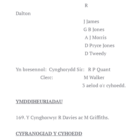
R
Dalton
J James
G B Jones
A J Morris
D Pryce Jones
D Tweedy
Yn bresennol: Cynghorydd Sir: R P Quant
Clerc: M Walker
3 aelod o'r cyhoedd.
YMDDIHEURIADAU
169. Y Cynghorwyr R Davies ac M Griffiths.
CYFRANOGIAD Y CYHOEDD