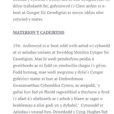
dilyn trafodaeth fer, gofynnwyd i'r Clerc anfon yr e-
bost at Gyngor Sir Ceredigion er mwyn iddyn nhw
ystyried y mater.
MATERION Y CADEIRYDD
194. Anfonwyd yr e-bost oddi wrth aelod o'r cyhoedd
at yr aelodau ymlaen at Swyddog Monitro Cyngor Sir
Ceredigion. Mae hi wedi penderfynu peidio â
gweithredu ac ni fydd yn ymchwilio rhagor i'r gŵyn.
Fodd bynnag, mae wedi awgrymu y dylai'r Cyngor
gyfeirio'r mater ei hun at Ombwdsmon
Gwasanaethau Cyhoeddus Cymru, ac ategodd, "y
gallai hyn fod yn ffordd ragweithiol a thryloyw o fynd
i'r afael â'r ohebiaeth ac i achub y blaen ar ragor o
broblemau a allai godi yn y dyfodol." Cytunodd yr
Aelodau i wneud hyn. Dywedodd y Cyng. Hughes fod