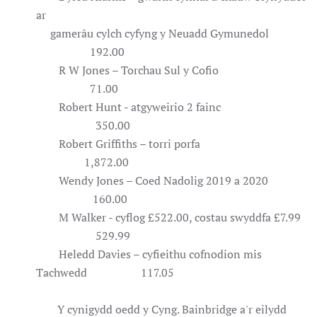
ar
gamerâu cylch cyfyng y Neuadd Gymunedol
192.00
R W Jones – Torchau Sul y Cofio
71.00
Robert Hunt - atgyweirio 2 fainc
350.00
Robert Griffiths – torri porfa
1,872.00
Wendy Jones – Coed Nadolig 2019 a 2020
160.00
M Walker - cyflog £522.00, costau swyddfa £7.99
529.99
Heledd Davies – cyfieithu cofnodion mis
Tachwedd 117.05
Y cynigydd oedd y Cyng. Bainbridge a'r eilydd