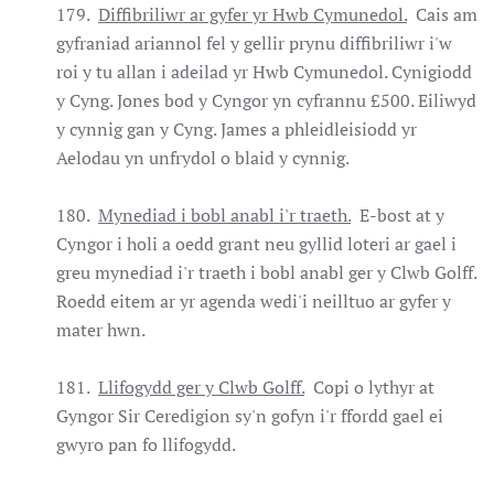
179.
Diffibriliwr ar gyfer yr Hwb Cymunedol.
Cais am
gyfraniad ariannol fel y gellir prynu diffibriliwr i'w
roi y tu allan i adeilad yr Hwb Cymunedol. Cynigiodd
y Cyng. Jones bod y Cyngor yn cyfrannu £500. Eiliwyd
y cynnig gan y Cyng. James a phleidleisiodd yr
Aelodau yn unfrydol o blaid y cynnig.
180.
Mynediad i bobl anabl i'r traeth.
E-bost at y
Cyngor i holi a oedd grant neu gyllid loteri ar gael i
greu mynediad i'r traeth i bobl anabl ger y Clwb Golff.
Roedd eitem ar yr agenda wedi'i neilltuo ar gyfer y
mater hwn.
181.
Llifogydd ger y Clwb Golff.
Copi o lythyr at
Gyngor Sir Ceredigion sy'n gofyn i'r ffordd gael ei
gwyro pan fo llifogydd.