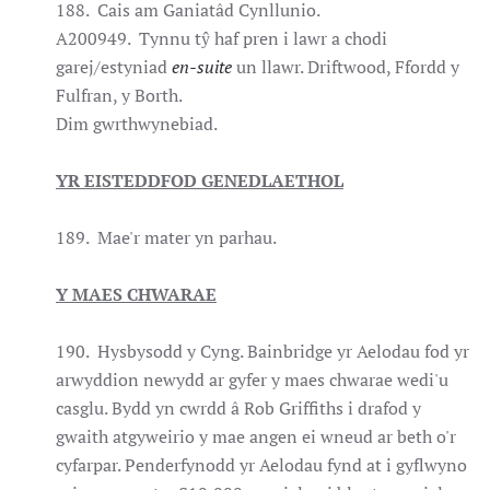
188. Cais am Ganiatâd Cynllunio.
A200949. Tynnu tŷ haf pren i lawr a chodi
garej/estyniad
en-suite
un llawr. Driftwood, Ffordd y
Fulfran, y Borth.
Dim gwrthwynebiad.
YR EISTEDDFOD GENEDLAETHOL
189. Mae'r mater yn parhau.
Y MAES CHWARAE
190. Hysbysodd y Cyng. Bainbridge yr Aelodau fod yr
arwyddion newydd ar gyfer y maes chwarae wedi'u
casglu. Bydd yn cwrdd â Rob Griffiths i drafod y
gwaith atgyweirio y mae angen ei wneud ar beth o'r
cyfarpar. Penderfynodd yr Aelodau fynd at i gyflwyno