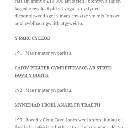
cais am grant o £10,000 am siglen i blentyn a siglen
fasged newydd. Bydd y Cyngor yn ystyried
dichonolrwydd agor y maes chwarae ym mis Ionawr
ar ôl cwblhau'r gwaith atgyweirio.
Y PARC CYCHOD
191. Mae'r mater yn parhau.
CADW PELLTER CYMDEITHASOL AR STRYD
FAWR Y BORTH
192. Mae'r mater yn parhau.
MYNEDIAD I BOBL ANABL I'R TRAETH
193. Roedd y Cyng. Bryn Jones wedi anfon lluniau o'r
lleoliad y cyfeiriai'r llythyr ato at bob Cynghorydd. Yn