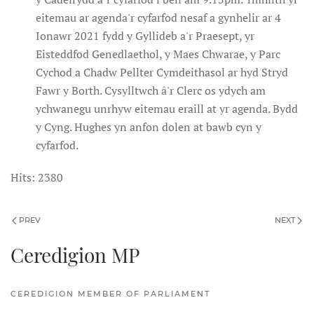
eitemau ar agenda'r cyfarfod nesaf a gynhelir ar 4
Ionawr 2021 fydd y Gyllideb a'r Praesept, yr
Eisteddfod Genedlaethol, y Maes Chwarae, y Parc
Cychod a Chadw Pellter Cymdeithasol ar hyd Stryd
Fawr y Borth. Cysylltwch â'r Clerc os ydych am
ychwanegu unrhyw eitemau eraill at yr agenda. Bydd
y Cyng. Hughes yn anfon dolen at bawb cyn y
cyfarfod.
Hits: 2380
PREV
NEXT
Ceredigion MP
CEREDIGION MEMBER OF PARLIAMENT