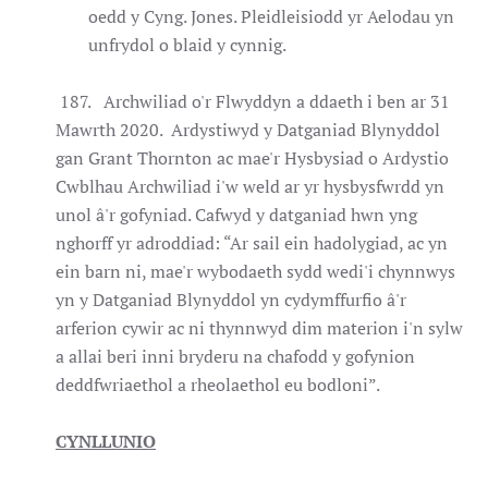
oedd y Cyng. Jones. Pleidleisiodd yr Aelodau yn
unfrydol o blaid y cynnig.
187. Archwiliad o'r Flwyddyn a ddaeth i ben ar 31
Mawrth 2020. Ardystiwyd y Datganiad Blynyddol
gan Grant Thornton ac mae'r Hysbysiad o Ardystio
Cwblhau Archwiliad i'w weld ar yr hysbysfwrdd yn
unol â'r gofyniad. Cafwyd y datganiad hwn yng
nghorff yr adroddiad: “Ar sail ein hadolygiad, ac yn
ein barn ni, mae'r wybodaeth sydd wedi'i chynnwys
yn y Datganiad Blynyddol yn cydymffurfio â'r
arferion cywir ac ni thynnwyd dim materion i'n sylw
a allai beri inni bryderu na chafodd y gofynion
deddfwriaethol a rheolaethol eu bodloni”.
CYNLLUNIO