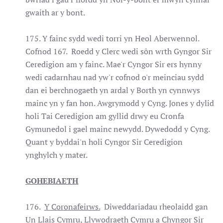
gwaith ar y bont.
175. Y fainc sydd wedi torri yn Heol Aberwennol.
Cofnod 167. Roedd y Clerc wedi sôn wrth Gyngor Sir
Ceredigion am y fainc. Mae'r Cyngor Sir ers hynny
wedi cadarnhau nad yw'r cofnod o'r meinciau sydd
dan ei berchnogaeth yn ardal y Borth yn cynnwys
mainc yn y fan hon. Awgrymodd y Cyng. Jones y dylid
holi Tai Ceredigion am gyllid drwy eu Cronfa
Gymunedol i gael mainc newydd. Dywedodd y Cyng.
Quant y byddai'n holi Cyngor Sir Ceredigion
ynghylch y mater.
GOHEBIAETH
176.
Y Coronafeirws.
Diweddariadau rheolaidd gan
Un Llais Cymru, Llywodraeth Cymru a Chyngor Sir