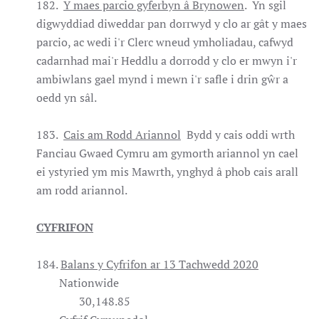
182.
Y maes parcio gyferbyn â Brynowen
. Yn sgil
digwyddiad diweddar pan dorrwyd y clo ar gât y maes
parcio, ac wedi i'r Clerc wneud ymholiadau, cafwyd
cadarnhad mai'r Heddlu a dorrodd y clo er mwyn i'r
ambiwlans gael mynd i mewn i'r safle i drin gŵr a
oedd yn sâl.
183.
Cais am Rodd Ariannol
Bydd y cais oddi wrth
Fanciau Gwaed Cymru am gymorth ariannol yn cael
ei ystyried ym mis Mawrth, ynghyd â phob cais arall
am rodd ariannol.
CYFRIFON
184.
Balans y Cyfrifon ar 13 Tachwedd 2020
Nationwide
30,148.85