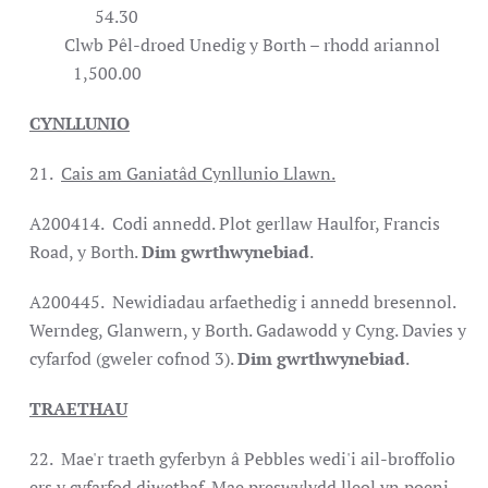
54.30
Clwb Pêl-droed Unedig y Borth – rhodd ariannol
1,500.00
CYNLLUNIO
21.
Cais am Ganiatâd Cynllunio Llawn.
A200414. Codi annedd. Plot gerllaw Haulfor, Francis
Road, y Borth.
Dim gwrthwynebiad
.
A200445. Newidiadau arfaethedig i annedd bresennol.
Werndeg, Glanwern, y Borth. Gadawodd y Cyng. Davies y
cyfarfod (gweler cofnod 3).
Dim gwrthwynebiad
.
TRAETHAU
22. Mae'r traeth gyferbyn â Pebbles wedi'i ail-broffolio
ers y cyfarfod diwethaf. Mae preswylydd lleol yn poeni