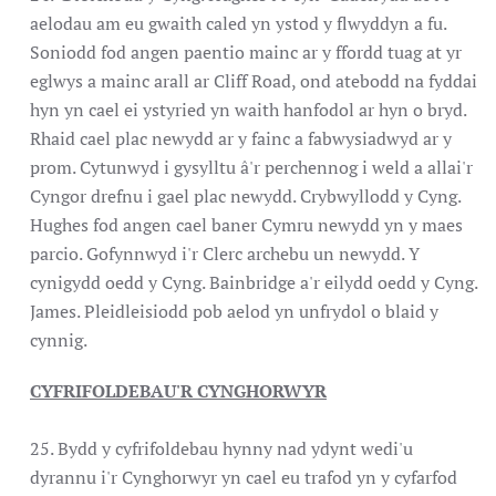
aelodau am eu gwaith caled yn ystod y flwyddyn a fu.
Soniodd fod angen paentio mainc ar y ffordd tuag at yr
eglwys a mainc arall ar Cliff Road, ond atebodd na fyddai
hyn yn cael ei ystyried yn waith hanfodol ar hyn o bryd.
Rhaid cael plac newydd ar y fainc a fabwysiadwyd ar y
prom. Cytunwyd i gysylltu â'r perchennog i weld a allai'r
Cyngor drefnu i gael plac newydd. Crybwyllodd y Cyng.
Hughes fod angen cael baner Cymru newydd yn y maes
parcio. Gofynnwyd i'r Clerc archebu un newydd. Y
cynigydd oedd y Cyng. Bainbridge a'r eilydd oedd y Cyng.
James. Pleidleisiodd pob aelod yn unfrydol o blaid y
cynnig.
CYFRIFOLDEBAU'R CYNGHORWYR
25. Bydd y cyfrifoldebau hynny nad ydynt wedi'u
dyrannu i'r Cynghorwyr yn cael eu trafod yn y cyfarfod