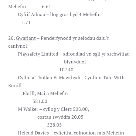
Mehefin 6.61
Cyfrif Adnau – llog gros hyd 4 Mehefin
1.71
20.
Gwariant
– Penderfynodd yr aelodau dalu’r
canlynol:
Playsafety Limited – adroddiad yn sgil yr archwiliad
blynyddol
107.40
Cyllid a Thollau Ei Mawrhydi - Cynllun Talu Wrth
Ennill
Ebrill, Mai a Mehefin
381.00
M Walker – cyflog y Clerc 508.00,
costau swyddfa 20.05
528.05
Heledd Davies – cyfieithu cofnodion mis Mehefin