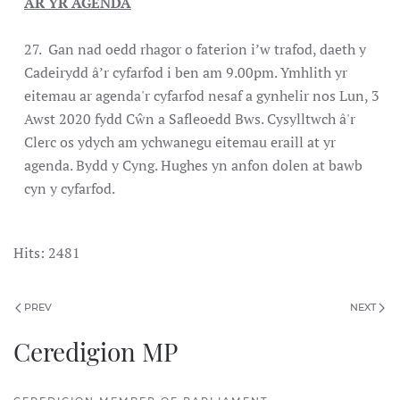
AR YR AGENDA
27. Gan nad oedd rhagor o faterion i’w trafod, daeth y
Cadeirydd â’r cyfarfod i ben am 9.00pm. Ymhlith yr
eitemau ar agenda'r cyfarfod nesaf a gynhelir nos Lun, 3
Awst 2020 fydd Cŵn a Safleoedd Bws. Cysylltwch â'r
Clerc os ydych am ychwanegu eitemau eraill at yr
agenda. Bydd y Cyng. Hughes yn anfon dolen at bawb
cyn y cyfarfod.
Hits: 2481
PREV
NEXT
Ceredigion MP