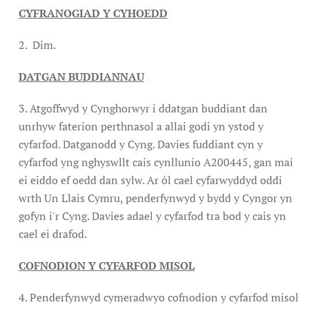
CYFRANOGIAD Y CYHOEDD
2. Dim.
DATGAN BUDDIANNAU
3. Atgoffwyd y Cynghorwyr i ddatgan buddiant dan
unrhyw faterion perthnasol a allai godi yn ystod y
cyfarfod. Datganodd y Cyng. Davies fuddiant cyn y
cyfarfod yng nghyswllt cais cynllunio A200445, gan mai
ei eiddo ef oedd dan sylw. Ar ôl cael cyfarwyddyd oddi
wrth Un Llais Cymru, penderfynwyd y bydd y Cyngor yn
gofyn i'r Cyng. Davies adael y cyfarfod tra bod y cais yn
cael ei drafod.
COFNODION Y CYFARFOD MISOL
4. Penderfynwyd cymeradwyo cofnodion y cyfarfod misol