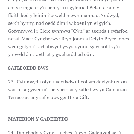
am y creigiau sy'n pentyrru i gyfeiriad Belair ac am y
ffaith bod y leinin i'w weld mewn mannau. Nodwyd,
serch hynny, nad oedd dim i'w boeni yn ei gylch.
Gofynnwyd i'r Clerc gynnwys "Cŵn” ar agenda'r cyfarfod
nesaf. Mae'r Cynghorwyr Bryn Jones a Delyth Pryce Jones
wedi gofyn i'r achubwyr bywyd dynnu sylw pobl sy'n
ymweld â'r traeth at y gwaharddiad cŵn.
SAFLEOEDD BWS
23. Cytunwyd i ofyn i adeiladwr lleol am ddyfynbris am
waith i atgyweirio'r persbecs ar y safle bws yn Cambrian
Terrace ac ar y safle bws ger It's a Gift.
MATERION Y CADEIRYDD
24. Diolchodd y Cyng. Hughes i'r cyn-Gadeirydd ac i'r