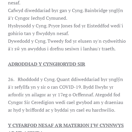
nesaf.
Cafwyd diweddariad byr gan y Cyng. Bainbridge ynglŷn
â’r Cyngor Iechyd Cymuned.
Hysbysodd y Cyng. Pryce Jones fod yr Eisteddfod wedi'i
gohirio tan y flwyddyn nesaf.
Dywedodd y Cyng. Tweedy fod yr elusen sy'n cydweithio
â'r sŵ yn awyddus i drefnu sesiwn i lanhau'r traeth.
ADRODDIAD Y CYNGHORYDD SIR
26. Rhoddodd y Cyng. Quant ddiweddariad byr ynglŷn
â'r sefyllfa yn y sir o ran COVID-19. Bydd llwybr yr
arfordir yn ailagor ar yr 17eg o Orffennaf. Ategodd fod
Cyngor Sir Ceredigion wedi cael gwybod am y draeniau
ar hyd y briffordd ac y byddai yn cael eu harchwilio.
Y CYFARFOD NESAF A'R MATERION I'W CYNNWYS