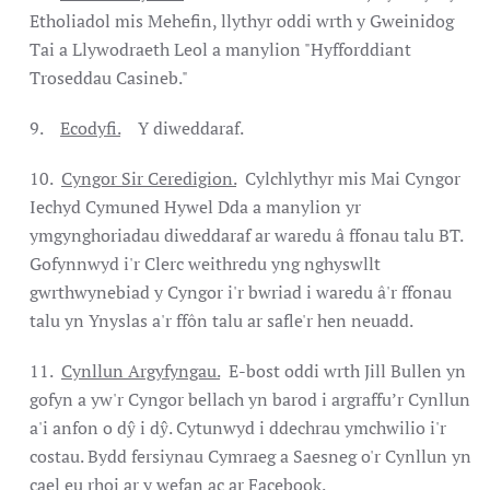
Etholiadol mis Mehefin, llythyr oddi wrth y Gweinidog
Tai a Llywodraeth Leol a manylion "Hyfforddiant
Troseddau Casineb."
9.
Ecodyfi.
Y diweddaraf.
10.
Cyngor Sir Ceredigion.
Cylchlythyr mis Mai Cyngor
Iechyd Cymuned Hywel Dda a manylion yr
ymgynghoriadau diweddaraf ar waredu â ffonau talu BT.
Gofynnwyd i'r Clerc weithredu yng nghyswllt
gwrthwynebiad y Cyngor i'r bwriad i waredu â'r ffonau
talu yn Ynyslas a'r ffôn talu ar safle'r hen neuadd.
11.
Cynllun Argyfyngau.
E-bost oddi wrth Jill Bullen yn
gofyn a yw'r Cyngor bellach yn barod i argraffu’r Cynllun
a'i anfon o dŷ i dŷ. Cytunwyd i ddechrau ymchwilio i'r
costau. Bydd fersiynau Cymraeg a Saesneg o'r Cynllun yn
cael eu rhoi ar y wefan ac ar Facebook.