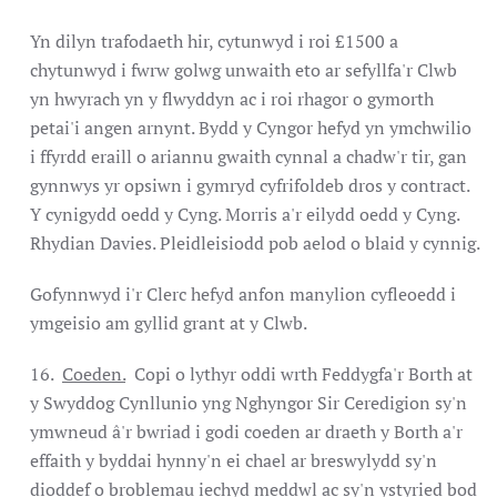
Yn dilyn trafodaeth hir, cytunwyd i roi £1500 a
chytunwyd i fwrw golwg unwaith eto ar sefyllfa'r Clwb
yn hwyrach yn y flwyddyn ac i roi rhagor o gymorth
petai'i angen arnynt. Bydd y Cyngor hefyd yn ymchwilio
i ffyrdd eraill o ariannu gwaith cynnal a chadw'r tir, gan
gynnwys yr opsiwn i gymryd cyfrifoldeb dros y contract.
Y cynigydd oedd y Cyng. Morris a'r eilydd oedd y Cyng.
Rhydian Davies. Pleidleisiodd pob aelod o blaid y cynnig.
Gofynnwyd i'r Clerc hefyd anfon manylion cyfleoedd i
ymgeisio am gyllid grant at y Clwb.
16.
Coeden.
Copi o lythyr oddi wrth Feddygfa'r Borth at
y Swyddog Cynllunio yng Nghyngor Sir Ceredigion sy'n
ymwneud â'r bwriad i godi coeden ar draeth y Borth a'r
effaith y byddai hynny'n ei chael ar breswylydd sy'n
dioddef o broblemau iechyd meddwl ac sy'n ystyried bod