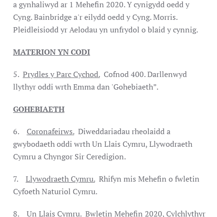
a gynhaliwyd ar 1 Mehefin 2020. Y cynigydd oedd y
Cyng. Bainbridge a'r eilydd oedd y Cyng. Morris.
Pleidleisiodd yr Aelodau yn unfrydol o blaid y cynnig.
MATERION YN CODI
5.
Prydles y Parc Cychod.
Cofnod 400. Darllenwyd
llythyr oddi wrth Emma dan 'Gohebiaeth”.
GOHEBIAETH
6.
Coronafeirws.
Diweddariadau rheolaidd a
gwybodaeth oddi wrth Un Llais Cymru, Llywodraeth
Cymru a Chyngor Sir Ceredigion.
7.
Llywodraeth Cymru.
Rhifyn mis Mehefin o fwletin
Cyfoeth Naturiol Cymru.
8.
Un Llais Cymru.
Bwletin Mehefin 2020, Cylchlythyr