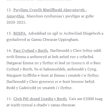
12.
Pwyllgor Cyswllt Rheilffordd Aberystwyth -
Amwythig.
Manylion cynlluniau'r pwyllgor ar gyfer
2020-2025.
13.
ROSPA.
Adroddiad yn sgil yr Archwiliad Diogelwch a
gynhaliwyd ar Gaeau Chwarae Uppingham.
14.
Parc Cychod y Borth.
Darllenodd y Clerc lythyr oddi
wrth Emma a anfonwyd at bob aelod cyn y cyfarfod.
Datganai Emma yn y llythyr ei bod yn tynnu'n ôl o Barc
Cychod y Borth. Yn ei habsenoldeb, anfonodd y Cyng.
Margaret Griffiths e-bost at Emma i ymateb i'w llythyr.
Darllenodd y Clerc gynnwys yr e-bost hwnnw hefyd.
Bydd y Cadeirydd yn ymateb i'r llythyr.
15.
Clwb Pêl-droed Unedig y Borth.
Cais am £2000 tuag
at waith cynnal a chadw'r caeau chwarae.