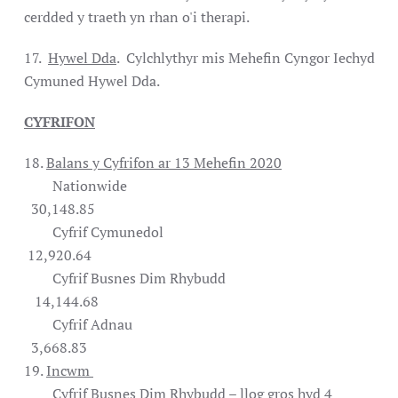
cerdded y traeth yn rhan o'i therapi.
17.
Hywel Dda
. Cylchlythyr mis Mehefin Cyngor Iechyd
Cymuned Hywel Dda.
CYFRIFON
18.
Balans y Cyfrifon ar 13 Mehefin 2020
Nationwide
30,148.85
Cyfrif Cymunedol
12,920.64
Cyfrif Busnes Dim Rhybudd
14,144.68
Cyfrif Adnau
3,668.83
19.
Incwm
Cyfrif Busnes Dim Rhybudd – llog gros hyd 4