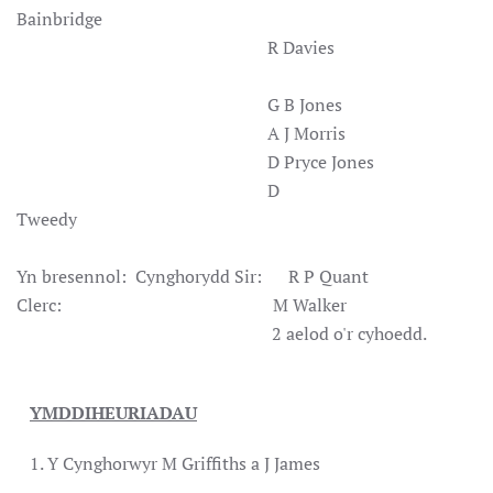
Bainbridge
R Davies
G B Jones
A J Morris
D Pryce Jones
D
Tweedy
Yn bresennol: Cynghorydd Sir: R P Quant
Clerc: M Walker
2 aelod o'r cyhoedd.
YMDDIHEURIADAU
1. Y Cynghorwyr M Griffiths a J James