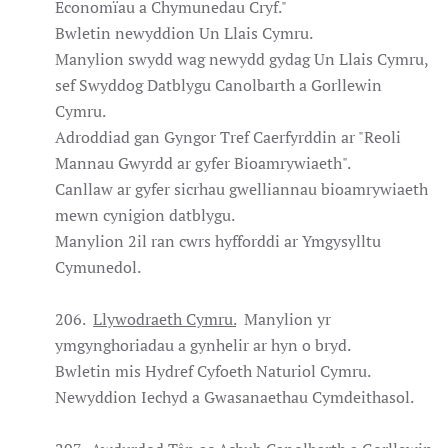
Economïau a Chymunedau Cryf."
Bwletin newyddion Un Llais Cymru.
Manylion swydd wag newydd gydag Un Llais Cymru,
sef Swyddog Datblygu Canolbarth a Gorllewin
Cymru.
Adroddiad gan Gyngor Tref Caerfyrddin ar "Reoli
Mannau Gwyrdd ar gyfer Bioamrywiaeth".
Canllaw ar gyfer sicrhau gwelliannau bioamrywiaeth
mewn cynigion datblygu.
Manylion 2il ran cwrs hyfforddi ar Ymgysylltu
Cymunedol.
206.
Llywodraeth Cymru.
Manylion yr
ymgynghoriadau a gynhelir ar hyn o bryd.
Bwletin mis Hydref Cyfoeth Naturiol Cymru.
Newyddion Iechyd a Gwasanaethau Cymdeithasol.