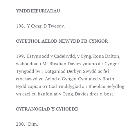
YMDDIHEURIADAU
198. Y Cyng. D Tweedy.
CYFETHOL AELOD NEWYDD I'R CYNGOR
199. Estynnodd y Cadeirydd, y Cyng. Rona Dalton,
wahoddiad i Mr Rhydian Davies ymuno â'r Cyngor.
Tyngodd lw'r Datganiad Derbyn Swydd ac fe'i
croesawyd yn Aelod o Gyngor Cymuned y Borth.
Bydd copïau o'r Cod Ymddygiad a'r Rheolau Sefydlog
yn cael eu hanfon at y Cyng. Davies dros e-bost.
CYFRANOGIAD Y CYHOEDD
200. Dim.