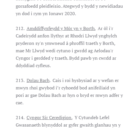
gorsafoedd pleidleisio. Ategwyd y bydd y newidiadau
yn dod i rym yn Ionawr 2020.
212.
Amddiffynfeydd y Môr yn y Borth.
Ar ôl i'r
Cadeirydd anfon llythyr at Rhodri Llwyd ynghylch
pryderon sy'n ymwneud â phroffil traeth y Borth,
mae Mr Llwyd wedi cytuno i gwrdd ag Aelodau'r
Cyngor i gerdded y traeth. Bydd pawb yn cwrdd ar
ddyddiad cyfleus.
213.
Dolau Bach
. Cais i roi hysbysiad ar y wefan er
mwyn rhoi gwybod i’r cyhoedd bod anifeiliaid yn
pori ar gae Dolau Bach ar hyn o bryd er mwyn adfer y
cae.
214.
Cyngor Sir Ceredigion.
Y Cytundeb Lefel
Gwasanaeth blynyddol ar gyfer gwaith glanhau yn y