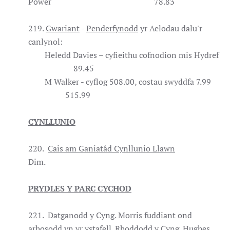
Power 78.83
219.
Gwariant
-
Penderfynodd
yr Aelodau dalu'r
canlynol:
Heledd Davies – cyfieithu cofnodion mis Hydref
89.45
M Walker - cyflog 508.00, costau swyddfa 7.99
515.99
CYNLLUNIO
220.
Cais am Ganiatâd Cynllunio Llawn
Dim.
PRYDLES Y PARC CYCHOD
221. Datganodd y Cyng. Morris fuddiant ond
arhosodd yn yr ystafell. Rhoddodd y Cyng. Hughes