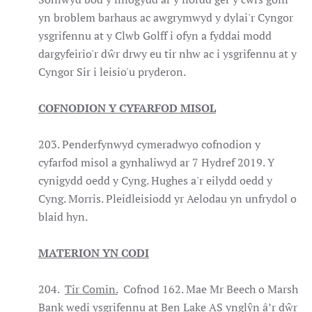
yn broblem barhaus ac awgrymwyd y dylai'r Cyngor
ysgrifennu at y Clwb Golff i ofyn a fyddai modd
dargyfeirio'r dŵr drwy eu tir nhw ac i ysgrifennu at y
Cyngor Sir i leisio'u pryderon.
COFNODION Y CYFARFOD MISOL
203. Penderfynwyd cymeradwyo cofnodion y
cyfarfod misol a gynhaliwyd ar 7 Hydref 2019. Y
cynigydd oedd y Cyng. Hughes a'r eilydd oedd y
Cyng. Morris. Pleidleisiodd yr Aelodau yn unfrydol o
blaid hyn.
MATERION YN CODI
204.
Tir Comin.
Cofnod 162. Mae Mr Beech o Marsh
Bank wedi ysgrifennu at Ben Lake AS ynglŷn â’r dŵr