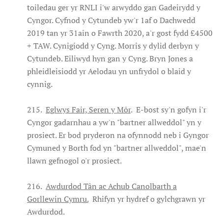
toiledau ger yr RNLI i'w arwyddo gan Gadeirydd y
Cyngor. Cyfnod y Cytundeb yw'r 1af o Dachwedd
2019 tan yr 31ain o Fawrth 2020, a'r gost fydd £4500
+ TAW. Cynigiodd y Cyng. Morris y dylid derbyn y
Cytundeb. Eiliwyd hyn gan y Cyng. Bryn Jones a
phleidleisiodd yr Aelodau yn unfrydol o blaid y
cynnig.
215.
Eglwys Fair, Seren y Môr
. E-bost sy'n gofyn i'r
Cyngor gadarnhau a yw'n "bartner allweddol" yn y
prosiect. Er bod pryderon na ofynnodd neb i Gyngor
Cymuned y Borth fod yn "bartner allweddol", mae'n
llawn gefnogol o'r prosiect.
216.
Awdurdod Tân ac Achub Canolbarth a
Gorllewin Cymru.
Rhifyn yr hydref o gylchgrawn yr
Awdurdod.