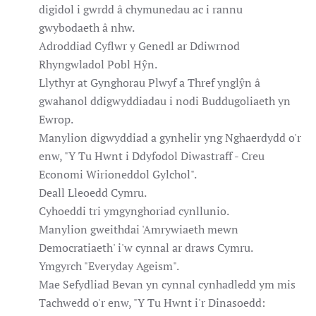
digidol i gwrdd â chymunedau ac i rannu
gwybodaeth â nhw.
Adroddiad Cyflwr y Genedl ar Ddiwrnod
Rhyngwladol Pobl Hŷn.
Llythyr at Gynghorau Plwyf a Thref ynglŷn â
gwahanol ddigwyddiadau i nodi Buddugoliaeth yn
Ewrop.
Manylion digwyddiad a gynhelir yng Nghaerdydd o'r
enw, "Y Tu Hwnt i Ddyfodol Diwastraff - Creu
Economi Wirioneddol Gylchol".
Deall Lleoedd Cymru.
Cyhoeddi tri ymgynghoriad cynllunio.
Manylion gweithdai 'Amrywiaeth mewn
Democratiaeth' i'w cynnal ar draws Cymru.
Ymgyrch "Everyday Ageism".
Mae Sefydliad Bevan yn cynnal cynhadledd ym mis
Tachwedd o'r enw, "Y Tu Hwnt i'r Dinasoedd: