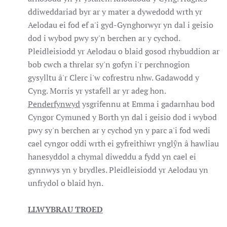
ddiweddariad byr ar y mater a dywedodd wrth yr
Aelodau ei fod ef a'i gyd-Gynghorwyr yn dal i geisio
dod i wybod pwy sy'n berchen ar y cychod.
Pleidleisiodd yr Aelodau o blaid gosod rhybuddion ar
bob cwch a threlar sy'n gofyn i'r perchnogion
gysylltu â'r Clerc i'w cofrestru nhw. Gadawodd y
Cyng. Morris yr ystafell ar yr adeg hon.
Penderfynwyd
ysgrifennu at Emma i gadarnhau bod
Cyngor Cymuned y Borth yn dal i geisio dod i wybod
pwy sy'n berchen ar y cychod yn y parc a'i fod wedi
cael cyngor oddi wrth ei gyfreithiwr ynglŷn â hawliau
hanesyddol a chymal diweddu a fydd yn cael ei
gynnwys yn y brydles. Pleidleisiodd yr Aelodau yn
unfrydol o blaid hyn.
LLWYBRAU TROED