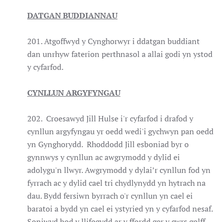
DATGAN BUDDIANNAU
201. Atgoffwyd y Cynghorwyr i ddatgan buddiant
dan unrhyw faterion perthnasol a allai godi yn ystod
y cyfarfod.
CYNLLUN ARGYFYNGAU
202. Croesawyd Jill Hulse i'r cyfarfod i drafod y
cynllun argyfyngau yr oedd wedi'i gychwyn pan oedd
yn Gynghorydd. Rhoddodd Jill esboniad byr o
gynnwys y cynllun ac awgrymodd y dylid ei
adolygu'n llwyr. Awgrymodd y dylai’r cynllun fod yn
fyrrach ac y dylid cael tri chydlynydd yn hytrach na
dau. Bydd fersiwn byrrach o'r cynllun yn cael ei
baratoi a bydd yn cael ei ystyried yn y cyfarfod nesaf.
Soniwyd bod y llifogydd ar y ffordd ger y cwrs golff