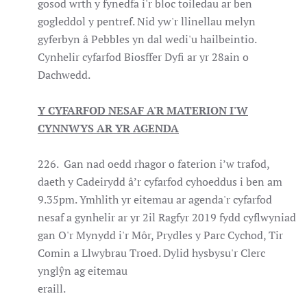
gosod wrth y fynedfa i'r bloc toiledau ar ben
gogleddol y pentref. Nid yw'r llinellau melyn
gyferbyn â Pebbles yn dal wedi'u hailbeintio.
Cynhelir cyfarfod Biosffer Dyfi ar yr 28ain o
Dachwedd.
Y CYFARFOD NESAF A'R MATERION I'W
CYNNWYS AR YR AGENDA
226. Gan nad oedd rhagor o faterion i’w trafod,
daeth y Cadeirydd â’r cyfarfod cyhoeddus i ben am
9.35pm. Ymhlith yr eitemau ar agenda'r cyfarfod
nesaf a gynhelir ar yr 2il Ragfyr 2019 fydd cyflwyniad
gan O'r Mynydd i'r Môr, Prydles y Parc Cychod, Tir
Comin a Llwybrau Troed. Dylid hysbysu'r Clerc
ynglŷn ag eitemau
eraill.