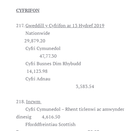
CYFRIFON
217.
Gweddill y Cyfrifon ar 13 Hydref 2019
Nationwide
29,879.20
Cyfri Cymunedol
47,77.30
Cyfri Busnes Dim Rhybudd
14,123.98
Cyfri Adnau
3,583.54
218.
Incwm
Cyfri Cymunedol – Rhent tirlenwi ac amwynder
dinesig 4,616.50
Fforddfreintiau Scottish