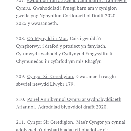
207.
Awdurdod Tân ac Achub Canolbarth a Gorllewin
Cymru.
Gwahoddiad i fynegi barn am y cynigion
gwella yng Nghynllun Corfforaethol Drafft 2020-
2025 y Gwasanaeth.
208.
O'r Mynydd i'r Môr.
Cais i gwrdd â'r
Cynghorwyr i drafod y prosiect yn fanylach.
Cytunwyd i wahodd y Cydlynydd Ymgysylltu â
Chymunedau i’r cyfarfod ym mis Rhagfyr.
209.
Cyngor Sir Ceredigion.
Gwasanaeth casglu
sbwriel newydd Llwybr 179.
210.
Panel Annibynnol Cymru ar Gydnabyddiaeth
Ariannol.
Adroddiad blynyddol drafft 2020.
211.
Cyngor Sir Ceredigion.
Mae'r Cyngor yn cynnal
adolygiad o'r dosbarthiadau etholiadol ac o'r