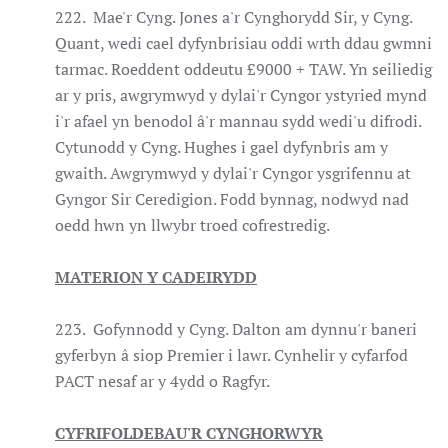
222. Mae'r Cyng. Jones a'r Cynghorydd Sir, y Cyng.
Quant, wedi cael dyfynbrisiau oddi wrth ddau gwmni
tarmac. Roeddent oddeutu £9000 + TAW. Yn seiliedig
ar y pris, awgrymwyd y dylai'r Cyngor ystyried mynd
i'r afael yn benodol â'r mannau sydd wedi'u difrodi.
Cytunodd y Cyng. Hughes i gael dyfynbris am y
gwaith. Awgrymwyd y dylai'r Cyngor ysgrifennu at
Gyngor Sir Ceredigion. Fodd bynnag, nodwyd nad
oedd hwn yn llwybr troed cofrestredig.
MATERION Y CADEIRYDD
223. Gofynnodd y Cyng. Dalton am dynnu'r baneri
gyferbyn â siop Premier i lawr. Cynhelir y cyfarfod
PACT nesaf ar y 4ydd o Ragfyr.
CYFRIFOLDEBAU'R CYNGHORWYR