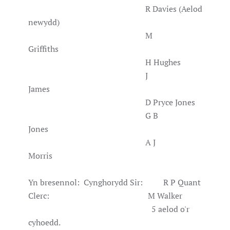
R Davies (Aelod
newydd)
M
Griffiths
H Hughes
J
James
D Pryce Jones
G B
Jones
A J
Morris
Yn bresennol: Cynghorydd Sir: R P Quant
Clerc: M Walker
5 aelod o'r
cyhoedd.