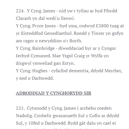
224. Y Cyng. James - nid yw'r tyllau ar hyd Ffordd
Clarach yn dal wedi'u llenwi.
Y Cyng. Pryce Jones - hyd yma, codwyd £3800 tuag at
yr Eisteddfod Genedlaethol. Roedd y Tincer yn gofyn
am ragor o newyddion o'r Borth.
Y Cyng. Bainbridge - diweddariad byr ar y Cyngor
Iechyd Cymuned. Mae Ysgol Craig yr Wylfa yn
disgwyl ymweliad gan Estyn.
Y Cyng. Hughes - cyfarfod dementia, ddydd Mercher,
y 6ed o Dachwedd.
ADRODDIAD Y CYNGHORYDD SIR
225. Cytunodd y Cyng. James i archebu coeden
Nadolig. Cynhelir gwasanaeth Sul y Cofio ar ddydd
Sul, y 10fed o Dachwedd. Bydd gât dalu yn cael ei