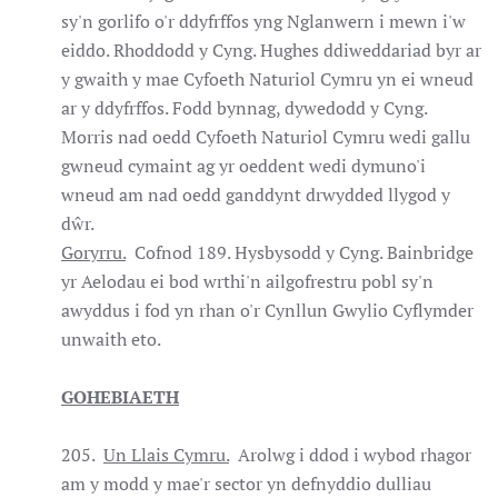
sy'n gorlifo o'r ddyfrffos yng Nglanwern i mewn i'w
eiddo. Rhoddodd y Cyng. Hughes ddiweddariad byr ar
y gwaith y mae Cyfoeth Naturiol Cymru yn ei wneud
ar y ddyfrffos. Fodd bynnag, dywedodd y Cyng.
Morris nad oedd Cyfoeth Naturiol Cymru wedi gallu
gwneud cymaint ag yr oeddent wedi dymuno'i
wneud am nad oedd ganddynt drwydded llygod y
dŵr.
Goryrru.
Cofnod 189. Hysbysodd y Cyng. Bainbridge
yr Aelodau ei bod wrthi'n ailgofrestru pobl sy'n
awyddus i fod yn rhan o'r Cynllun Gwylio Cyflymder
unwaith eto.
GOHEBIAETH
205.
Un Llais Cymru.
Arolwg i ddod i wybod rhagor
am y modd y mae'r sector yn defnyddio dulliau