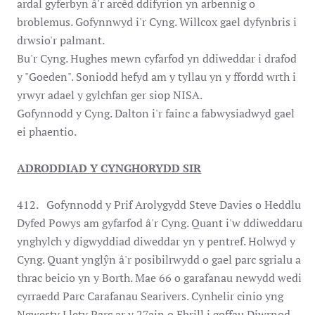
ardal gyferbyn â'r arcêd ddifyrion yn arbennig o
broblemus. Gofynnwyd i'r Cyng. Willcox gael dyfynbris i
drwsio'r palmant.
Bu'r Cyng. Hughes mewn cyfarfod yn ddiweddar i drafod
y "Goeden". Soniodd hefyd am y tyllau yn y ffordd wrth i
yrwyr adael y gylchfan ger siop NISA.
Gofynnodd y Cyng. Dalton i'r fainc a fabwysiadwyd gael
ei phaentio.
ADRODDIAD Y CYNGHORYDD SIR
412. Gofynnodd y Prif Arolygydd Steve Davies o Heddlu
Dyfed Powys am gyfarfod â'r Cyng. Quant i'w ddiweddaru
ynghylch y digwyddiad diweddar yn y pentref. Holwyd y
Cyng. Quant ynglŷn â'r posibilrwydd o gael parc sgrialu a
thrac beicio yn y Borth. Mae 66 o garafanau newydd wedi
cyrraedd Parc Carafanau Searivers. Cynhelir cinio yng
Ngwesty Llety Parc ar y 27ain o Ebrill i goffau Diwrnod