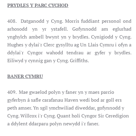
PRYDLES Y PARC CYCHOD
408. Datganodd y Cyng. Morris fuddiant personol ond
arhosodd yn yr ystafell. Gofynnodd am eglurhad
ynghylch ambell bwynt yn y brydles. Cynigiodd y Cyng.
Hughes y dylai'r Clerc gysylltu ag Un Llais Cymru i ofyn a
ddylai'r Cyngor wahodd tendrau ar gyfer y brydles.
Eiliwyd y cynnig gan y Cyng. Griffiths.
BANER CYMRU
409. Mae gwaelod polyn y faner yn y maes parcio
gyferbyn â safle carafanau Haven wedi bod ar goll ers
peth amser. Yn sgil ymchwiliad diweddar, gofynnodd y
Cyng. Willcox i'r Cyng. Quant holi Cyngor Sir Ceredigion
a ddylent ddarparu polyn newydd i'r faner.