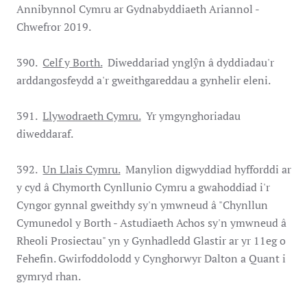
Annibynnol Cymru ar Gydnabyddiaeth Ariannol -
Chwefror 2019.
390.
Celf y Borth.
Diweddariad ynglŷn â dyddiadau'r
arddangosfeydd a'r gweithgareddau a gynhelir eleni.
391.
Llywodraeth Cymru.
Yr ymgynghoriadau
diweddaraf.
392.
Un Llais Cymru.
Manylion digwyddiad hyfforddi ar
y cyd â Chymorth Cynllunio Cymru a gwahoddiad i'r
Cyngor gynnal gweithdy sy'n ymwneud â "Chynllun
Cymunedol y Borth - Astudiaeth Achos sy'n ymwneud â
Rheoli Prosiectau" yn y Gynhadledd Glastir ar yr 11eg o
Fehefin. Gwirfoddolodd y Cynghorwyr Dalton a Quant i
gymryd rhan.