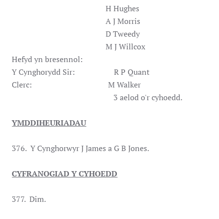
H Hughes
A J Morris
D Tweedy
M J Willcox
Hefyd yn bresennol:
Y Cynghorydd Sir: R P Quant
Clerc: M Walker
3 aelod o'r cyhoedd.
YMDDIHEURIADAU
376. Y Cynghorwyr J James a G B Jones.
CYFRANOGIAD Y CYHOEDD
377. Dim.