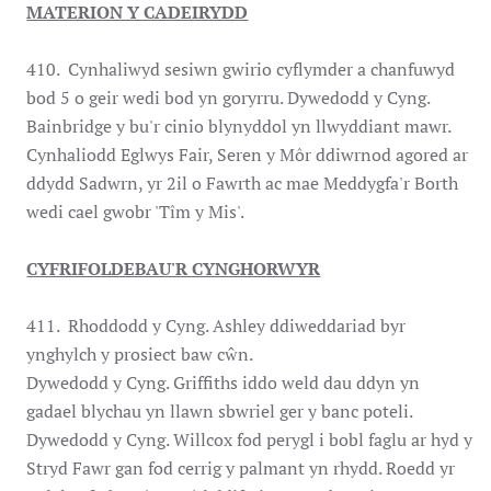
MATERION Y CADEIRYDD
410. Cynhaliwyd sesiwn gwirio cyflymder a chanfuwyd
bod 5 o geir wedi bod yn goryrru. Dywedodd y Cyng.
Bainbridge y bu'r cinio blynyddol yn llwyddiant mawr.
Cynhaliodd Eglwys Fair, Seren y Môr ddiwrnod agored ar
ddydd Sadwrn, yr 2il o Fawrth ac mae Meddygfa'r Borth
wedi cael gwobr 'Tîm y Mis'.
CYFRIFOLDEBAU'R CYNGHORWYR
411. Rhoddodd y Cyng. Ashley ddiweddariad byr
ynghylch y prosiect baw cŵn.
Dywedodd y Cyng. Griffiths iddo weld dau ddyn yn
gadael blychau yn llawn sbwriel ger y banc poteli.
Dywedodd y Cyng. Willcox fod perygl i bobl faglu ar hyd y
Stryd Fawr gan fod cerrig y palmant yn rhydd. Roedd yr