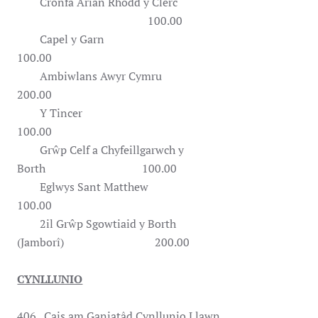
Cronfa Arian Rhodd y Clerc
100.00
Capel y Garn
100.00
Ambiwlans Awyr Cymru
200.00
Y Tincer
100.00
Grŵp Celf a Chyfeillgarwch y
Borth 100.00
Eglwys Sant Matthew
100.00
2il Grŵp Sgowtiaid y Borth
(Jamborî) 200.00
CYNLLUNIO
406.
Cais am Ganiatâd Cynllunio Llawn