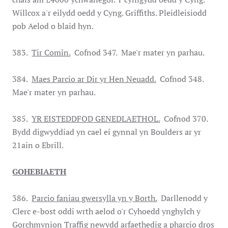
Willcox a'r eilydd oedd y Cyng. Griffiths. Pleidleisiodd
pob Aelod o blaid hyn.
383.
Tir Comin.
Cofnod 347. Mae'r mater yn parhau.
384.
Maes Parcio ar Dir yr Hen Neuadd.
Cofnod 348.
Mae'r mater yn parhau.
385.
YR EISTEDDFOD GENEDLAETHOL.
Cofnod 370.
Bydd digwyddiad yn cael ei gynnal yn Boulders ar yr
21ain o Ebrill.
GOHEBIAETH
386.
Parcio faniau gwersylla yn y Borth.
Darllenodd y
Clerc e-bost oddi wrth aelod o'r Cyhoedd ynghylch y
Gorchmynion Traffig newydd arfaethedig a pharcio dros