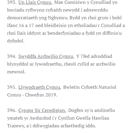
393.
Un Llais Cymru.
Mae Comisiwn y Cynulliad yn
bwriadu cyflwyno cyfraith newydd i adnewyddu
democratiaeth yng Nghymru. Bydd yn rhoi grym i bobl
ifanc 16 a 17 oed bleidleisio yn etholiadau'r Cynulliad a
rhoi llais iddynt ar benderfyniadau a fydd yn diffinio'u
dyfodol.
394.
Swyddfa Archwilio Cymru.
Y 7fed adroddiad
blynyddol ar lywodraethu, rheoli cyllid ac archwilio
mewnol.
395.
Llywodraeth Cymru.
Bwletin Cyfoeth Naturiol
Cymru - Chwefror 2019.
396.
Cyngor Sir Ceredigion.
Dogfen sy'n amlinellu
ymateb yr Awdurdod i'r Cynllun Gwella Hawliau
Tramwy, a'i ddiwygiadau arfaethedig iddo.