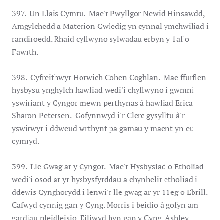
397.
Un Llais Cymru.
Mae'r Pwyllgor Newid Hinsawdd,
Amgylchedd a Materion Gwledig yn cynnal ymchwiliad i
randiroedd. Rhaid cyflwyno sylwadau erbyn y 1af o
Fawrth.
398.
Cyfreithwyr Horwich Cohen Coghlan.
Mae ffurflen
hysbysu ynghylch hawliad wedi'i chyflwyno i gwmni
yswiriant y Cyngor mewn perthynas â hawliad Erica
Sharon Petersen. Gofynnwyd i'r Clerc gysylltu â'r
yswirwyr i ddweud wrthynt pa gamau y maent yn eu
cymryd.
399.
Lle Gwag ar y Cyngor.
Mae'r Hysbysiad o Etholiad
wedi'i osod ar yr hysbysfyrddau a chynhelir etholiad i
ddewis Cynghorydd i lenwi'r lle gwag ar yr 11eg o Ebrill.
Cafwyd cynnig gan y Cyng. Morris i beidio â gofyn am
gardiau pleidleisio. Eiliwyd hyn gan y Cyng. Ashley.