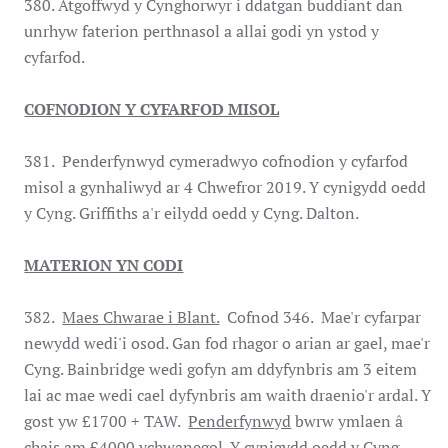
380. Atgoffwyd y Cynghorwyr i ddatgan buddiant dan
unrhyw faterion perthnasol a allai godi yn ystod y
cyfarfod.
COFNODION Y CYFARFOD MISOL
381. Penderfynwyd cymeradwyo cofnodion y cyfarfod
misol a gynhaliwyd ar 4 Chwefror 2019. Y cynigydd oedd
y Cyng. Griffiths a'r eilydd oedd y Cyng. Dalton.
MATERION YN CODI
382.
Maes Chwarae i Blant.
Cofnod 346. Mae'r cyfarpar
newydd wedi'i osod. Gan fod rhagor o arian ar gael, mae'r
Cyng. Bainbridge wedi gofyn am ddyfynbris am 3 eitem
lai ac mae wedi cael dyfynbris am waith draenio'r ardal. Y
gost yw £1700 + TAW.
Penderfynwyd
bwrw ymlaen â
chais am £4000 ychwanegol. Y cynigydd oedd y Cyng.