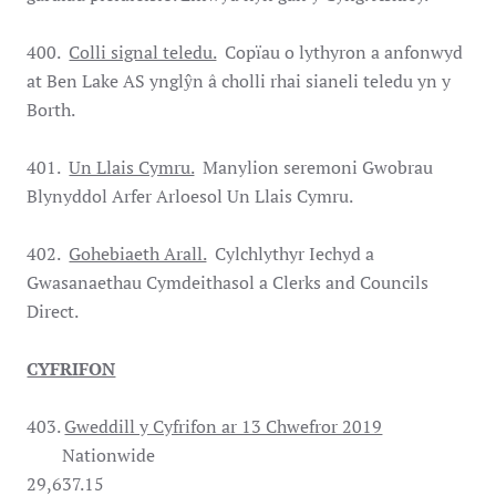
400.
Colli signal teledu.
Copïau o lythyron a anfonwyd
at Ben Lake AS ynglŷn â cholli rhai sianeli teledu yn y
Borth.
401.
Un Llais Cymru.
Manylion seremoni Gwobrau
Blynyddol Arfer Arloesol Un Llais Cymru.
402.
Gohebiaeth Arall.
Cylchlythyr Iechyd a
Gwasanaethau Cymdeithasol a Clerks and Councils
Direct.
CYFRIFON
403.
Gweddill y Cyfrifon ar 13 Chwefror 2019
Nationwide
29,637.15