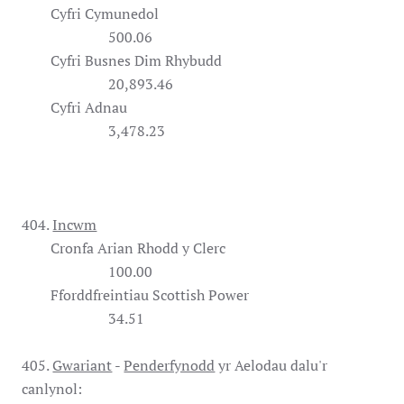
Cyfri Cymunedol
500.06
Cyfri Busnes Dim Rhybudd
20,893.46
Cyfri Adnau
3,478.23
404.
Incwm
Cronfa Arian Rhodd y Clerc
100.00
Fforddfreintiau Scottish Power
34.51
405.
Gwariant
-
Penderfynodd
yr Aelodau dalu'r
canlynol: