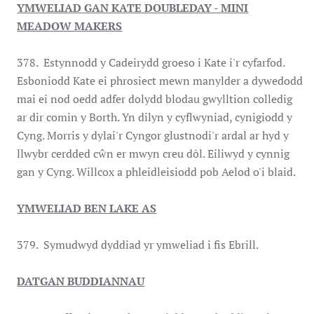
YMWELIAD GAN KATE DOUBLEDAY - MINI
MEADOW MAKERS
378. Estynnodd y Cadeirydd groeso i Kate i'r cyfarfod.
Esboniodd Kate ei phrosiect mewn manylder a dywedodd
mai ei nod oedd adfer dolydd blodau gwylltion colledig
ar dir comin y Borth. Yn dilyn y cyflwyniad, cynigiodd y
Cyng. Morris y dylai'r Cyngor glustnodi'r ardal ar hyd y
llwybr cerdded cŵn er mwyn creu dôl. Eiliwyd y cynnig
gan y Cyng. Willcox a phleidleisiodd pob Aelod o'i blaid.
YMWELIAD BEN LAKE AS
379. Symudwyd dyddiad yr ymweliad i fis Ebrill.
DATGAN BUDDIANNAU