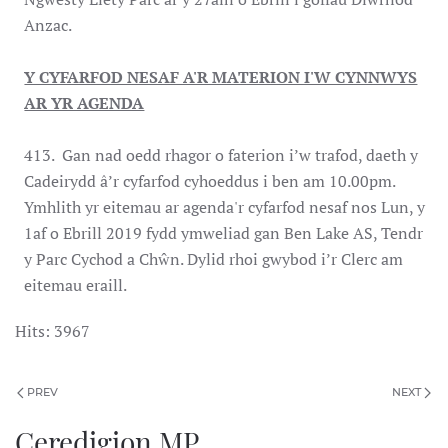
Anzac.
Y CYFARFOD NESAF A'R MATERION I'W CYNNWYS
AR YR AGENDA
413. Gan nad oedd rhagor o faterion i’w trafod, daeth y
Cadeirydd â’r cyfarfod cyhoeddus i ben am 10.00pm.
Ymhlith yr eitemau ar agenda'r cyfarfod nesaf nos Lun, y
1af o Ebrill 2019 fydd ymweliad gan Ben Lake AS, Tendr
y Parc Cychod a Chŵn. Dylid rhoi gwybod i’r Clerc am
eitemau eraill.
Hits: 3967
PREV
NEXT
Ceredigion MP