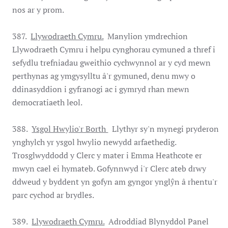
nos ar y prom.
387.
Llywodraeth Cymru.
Manylion ymdrechion
Llywodraeth Cymru i helpu cynghorau cymuned a thref i
sefydlu trefniadau gweithio cychwynnol ar y cyd mewn
perthynas ag ymgysylltu â'r gymuned, denu mwy o
ddinasyddion i gyfranogi ac i gymryd rhan mewn
democratiaeth leol.
388.
Ysgol Hwylio'r Borth
Llythyr sy'n mynegi pryderon
ynghylch yr ysgol hwylio newydd arfaethedig.
Trosglwyddodd y Clerc y mater i Emma Heathcote er
mwyn cael ei hymateb. Gofynnwyd i'r Clerc ateb drwy
ddweud y byddent yn gofyn am gyngor ynglŷn â rhentu'r
parc cychod ar brydles.
389.
Llywodraeth Cymru.
Adroddiad Blynyddol Panel