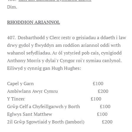
Dim.
RHODDION ARIANNOL
407. Dosbarthodd y Clerc restr o geisiadau a ddaeth i law
drwy gydol y flwyddyn am roddion ariannol oddi wrth
wahanol sefydliadau. Ar ôl ystyried pob cais, cynigiodd
Anthony Morris y dylai'r Cyngor roi'r symiau canlynol.
Eiliwyd y cynnig gan Hugh Hughes:
Capel y Garn £100
Ambiwlans Awyr Cymru £200
Y Tincer £100
Grŵp Celf a Chyfeillgarwch y Borth £100
Eglwys Sant Matthew £100
2il Grŵp Sgowtiaid y Borth (Jamborî) £200