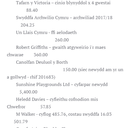
Tafarn y Victoria – cinio blynyddol x 4 gwestai
88.40
Swyddfa Archwilio Cymru – archwiliad 2017/18
204.25
Un Llais Cymru - ffi aelodaeth
260.00
Robert Griffiths – gwaith atgyweirio i'r maes
chwarae 360.00
Canolfan Deuluol y Borth
150.00 (siec newydd am yr un
a gollwyd - rhif 201683)
Sunshine Playgrounds Ltd – cyfarpar newydd
5,400.00
Heledd Davies – cyfieithu cofnodion mis
Chwefror 57.85
M Walker - cyflog 485.76, costau swyddfa 16.03
501.79